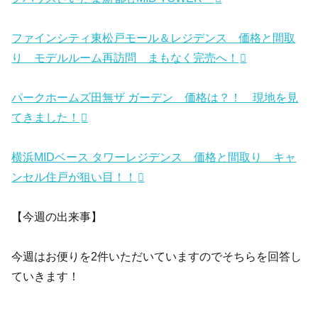
ファインシティ東松戸モール＆レジデンス 価格と間取
り モデルルーム再訪問 まもなく完売へ！
パークホームズ田無ザ ガーデン 価格は？！ 現地を見
てきました！
横浜MIDベース タワーレジデンス 価格と間取り キャ
ンセル住戸が狙い目！！
【今週の出来事】
今週はお便りを2件いただいていますのでそちらを回答し
ていきます！