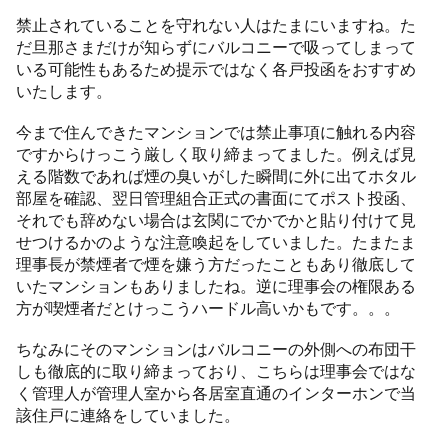
禁止されていることを守れない人はたまにいますね。た
だ旦那さまだけが知らずにバルコニーで吸ってしまって
いる可能性もあるため提示ではなく各戸投函をおすすめ
いたします。
今まで住んできたマンションでは禁止事項に触れる内容
ですからけっこう厳しく取り締まってました。例えば見
える階数であれば煙の臭いがした瞬間に外に出てホタル
部屋を確認、翌日管理組合正式の書面にてポスト投函、
それでも辞めない場合は玄関にでかでかと貼り付けて見
せつけるかのような注意喚起をしていました。たまたま
理事長が禁煙者で煙を嫌う方だったこともあり徹底して
いたマンションもありましたね。逆に理事会の権限ある
方が喫煙者だとけっこうハードル高いかもです。。。
ちなみにそのマンションはバルコニーの外側への布団干
しも徹底的に取り締まっており、こちらは理事会ではな
く管理人が管理人室から各居室直通のインターホンで当
該住戸に連絡をしていました。