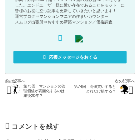
した。エンドユーザー様に近い存在であることをモットーに
皆様のお役に立つ記事を更新していきたいと思います！
運営ブログ⇒
マンションマニアの住まいカウンター
スムログ出張所⇒
おすすめ新築マンション
／
価格調査
応援メッセージをおくる
第75回 マンションの管
第74回 高値買いすると
理価値が表面化するのは
どれだけ損する？
築後20年？
コメントを残す