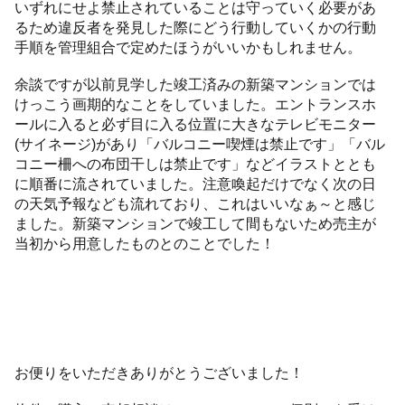
いずれにせよ禁止されていることは守っていく必要があ
るため違反者を発見した際にどう行動していくかの行動
手順を管理組合で定めたほうがいいかもしれません。
余談ですが以前見学した竣工済みの新築マンションでは
けっこう画期的なことをしていました。エントランスホ
ールに入ると必ず目に入る位置に大きなテレビモニター
(サイネージ)があり「バルコニー喫煙は禁止です」「バル
コニー柵への布団干しは禁止です」などイラストととも
に順番に流されていました。注意喚起だけでなく次の日
の天気予報なども流れており、これはいいなぁ～と感じ
ました。新築マンションで竣工して間もないため売主が
当初から用意したものとのことでした！
お便りをいただきありがとうございました！