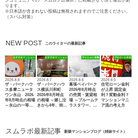
ンコミュニティの「スムログ出張所」に転載させて頂く場合があ
ります。
※日本語が含まれない投稿は無視されますのでご注意ください。
（スパム対策）
NEW POST
このライターの最新記事
おすすめマンション
おすすめマンション
マンション全般
ブロガーの本音
2026.8.8
2026.8.7
2026.8.6
2026.8.5
ザ・パークハウ
ザ・パークハウ
幕張ベイパーク
住宅ローン金利
ス多摩ニュータ
ス横浜川和町
2026年8月時点
が上昇 固定金
ウン永山 2026
2026年8月時点
の売買・賃貸相
利？変動金利？
年8月時点の相場
の相場 ～嬉し泣
場 ～ブルームテ
マンションマニ
～永山の一等…
きから4年、街…
ラスタワー、…
ア流の考え方
スムラボ最新記事
新築マンションブログ（姉妹サイト）