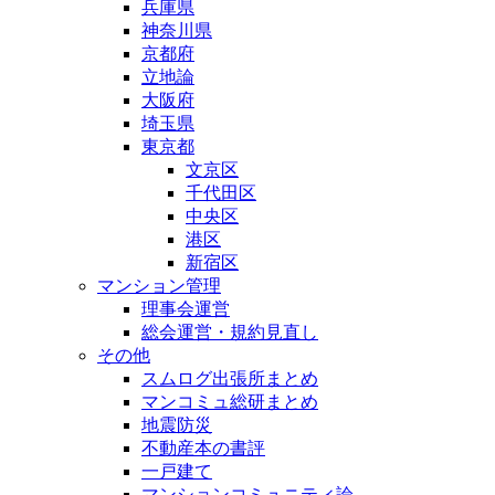
兵庫県
神奈川県
京都府
立地論
大阪府
埼玉県
東京都
文京区
千代田区
中央区
港区
新宿区
マンション管理
理事会運営
総会運営・規約見直し
その他
スムログ出張所まとめ
マンコミュ総研まとめ
地震防災
不動産本の書評
一戸建て
マンションコミュニティ論