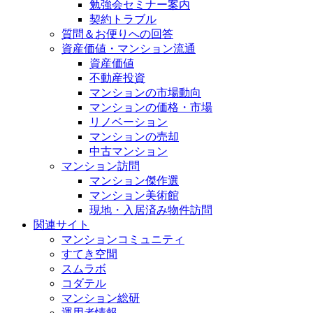
勉強会セミナー案内
契約トラブル
質問＆お便りへの回答
資産価値・マンション流通
資産価値
不動産投資
マンションの市場動向
マンションの価格・市場
リノベーション
マンションの売却
中古マンション
マンション訪問
マンション傑作選
マンション美術館
現地・入居済み物件訪問
関連サイト
マンションコミュニティ
すてき空間
スムラボ
コダテル
マンション総研
運用者情報