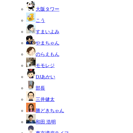
大阪タワー
こう
すまいよみ
やまちゃん
のらえもん
モモレジ
DJあかい
部長
三井健太
勝どきちゃん
和田 浩明