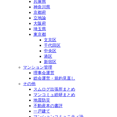
兵庫県
神奈川県
京都府
立地論
大阪府
埼玉県
東京都
文京区
千代田区
中央区
港区
新宿区
マンション管理
理事会運営
総会運営・規約見直し
その他
スムログ出張所まとめ
マンコミュ総研まとめ
地震防災
不動産本の書評
一戸建て
マンションコミュニティ論