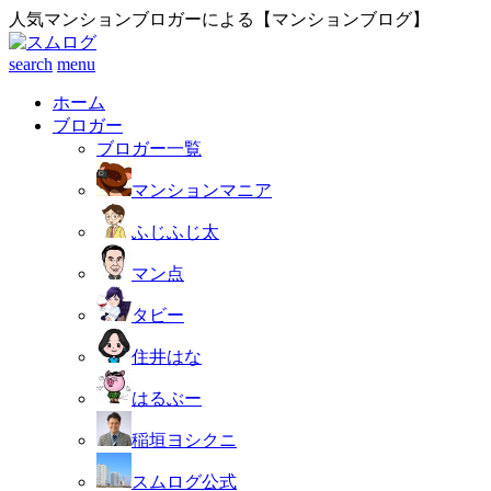
人気マンションブロガーによる【マンションブログ】
search
menu
ホーム
ブロガー
ブロガー一覧
マンションマニア
ふじふじ太
マン点
タビー
住井はな
はるぶー
稲垣ヨシクニ
スムログ公式