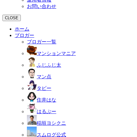
お問い合わせ
CLOSE
ホーム
ブロガー
ブロガー一覧
マンションマニア
ふじふじ太
マン点
タビー
住井はな
はるぶー
稲垣ヨシクニ
スムログ公式