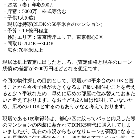
・29歳（妻）年収900万
・貯蓄：5000万 株式等含む
・子供1人(0歳)
・現居は持家(2LDKの50平米台のマンション)
・予算：1.6億円程度
・検討エリア：東京湾岸エリア、東京都心3区
・間取り:2LDK〜3LDK
・広さ:70平米以上
現居は机上査定に出したところ、(査定価格と現在のローン
残債)の差額が3500万円ほどとなる想定です。
今回の物件探しの目的として、現居が50平米台の2LDKと言
うことから今後子供が大きくなるまで長い間住むことを考え
ると少々手狭なため、早めに広めの部屋に住み替えておきた
いと考えております。なお子ども2人目は検討していないた
め、広めの2LDKとするのもありかなと考えております。
現居である1次取得時は、都心3区に絞ってパッと内見した際
のマンションの内装に惹かれてDINKS時代に購入してしま
いましたが、現在の市況からもかなりローンが高額になるこ
とや長期的に住む予定からも、腰を据えてマンション探しを