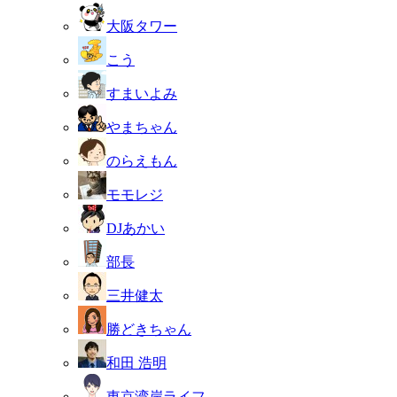
大阪タワー
こう
すまいよみ
やまちゃん
のらえもん
モモレジ
DJあかい
部長
三井健太
勝どきちゃん
和田 浩明
東京湾岸ライフ