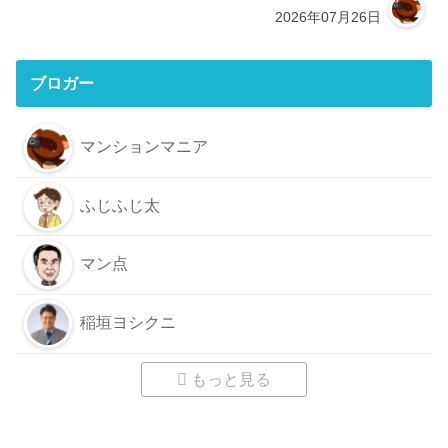
2026年07月26日
ブロガー
マンションマニア
ふじふじ太
マン点
稲垣ヨシクニ
もっと見る