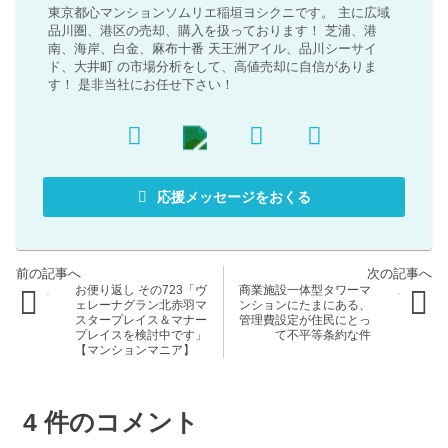
東京都心マンションソムリエ稲垣ヨシクニです。 主に広域
品川圏、港区の売却、購入を扱っております！ 芝浦、港
南、海岸、白金、麻布十番 天王洲アイル、品川シーサイ
ド、大井町 の市場分析をして、高値売却に自信がありま
す！ 是非当社にお任せ下さい！
応援メッセージをおくる
お便り返し その723「ヴ
商業施設一体型タワーマ
ェレーナグラン北赤羽マ
ンションにたまにある、
スタープレイス＆マナー
管理費設定が住民にとっ
プレイスを検討中です」
て不平等条約な件
【マンションマニア】
4
件のコメント