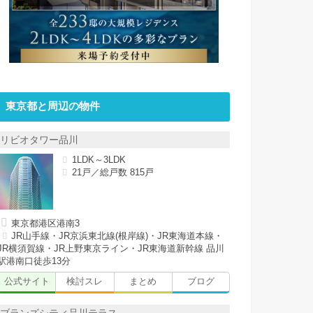
東京都と周辺の物件
リビオタワー品川
1LDK～3LDK
21戸／総戸数 815戸
東京都港区港南3
JR山手線・JR京浜東北線(根岸線)・JR東海道本線・
JR横須賀線・JR上野東京ライン・JR東海道新幹線 品川
駅港南口徒歩13分
公式サイト
検討スレ
まとめ
ブログ