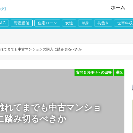
ホーム
ログ】
LAG
資産価値
住宅ローン
女性
単身
共働き
世帯年収
離れてまでも中古マンションの購入に踏み切るべきか
質問＆お便りへの回答
港区
離れてまでも中古マンショ
に踏み切るべきか