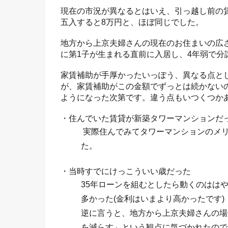
現在の市況が異なるとはいえ、引っ越し前の
五入すると8万円と、ほぼ同じでした。
地方から上京夫婦さんの現在のお住まいの広さが
に第1子が生まれる直前に入居し、4年弱で分
家賃補助が手厚かったいっぽう、異なる点と
が、家賃補助がこの金額でずっとは続かない
ようになった次第です。違う点もいつくつか
・住んでいた賃貸が新築タワーマンションだ
実際住んでみてタワーマンションのメ
た。
・当時すでにけっこういい歳だった
35年ローンを組むとしたら動くのはは
多かった(金利はいまより高かったです)
逆に言うと、地方から上京夫婦さんの場
を減らす」という観点に気づかれたので