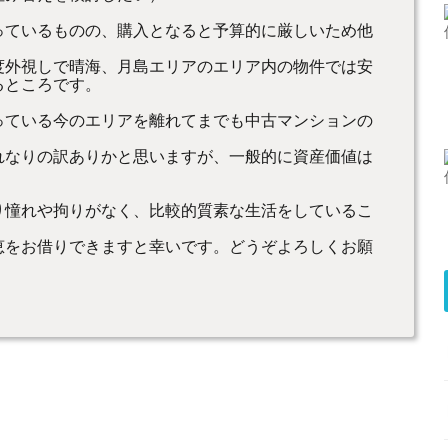
っているものの、購入とな
ると予算的に厳しいため他
度外視しで晴海、月島エリ
アのエリア内の物件では安
るところです。
っている今のエリアを離れ
てまでも中古マンションの
れなりの訳ありかと思いま
すが、一般的に資産価値は
り憧れや拘りがなく、比較
的質素な生活をしているこ
恵をお借りできますと幸い
です。どうぞよろしくお願