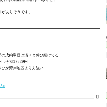
料がありそうです。
部の成約単価は淡々と伸び続けてる
→今期17829円
伸びが湾岸地区より力強い
23