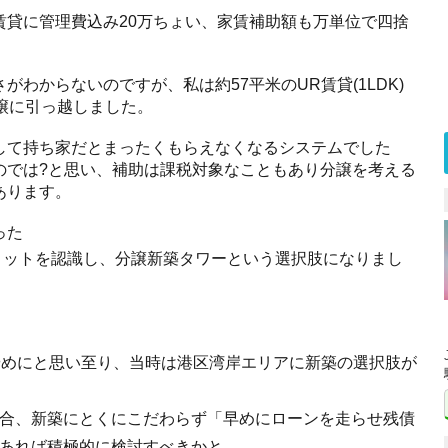
賃貸に管理費込み20万ちょい、家賃補助額も万単位で四捨
わからないのですが、私は約57平米のUR賃貸(1LDK)
譲に引っ越しました。
して持ち家だとまったくもらえなくなるシステムでした
のでは?と思い、補助は課税対象なこともあり分譲を考える
あります。
った
リットを認識し、分譲新築タワーという選択肢になりまし
やめにと思い至り、当時は港区湾岸エリアに新築の選択肢が
合、新築にとくにこだわらず「
早めにローンを走らせ残債
あれば積極的に検討すべきかと。