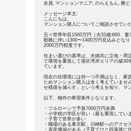
全員, マンションマニア, のらえもん, 勝ど
メッセージ本文:
こんにちは。
マンション購入についてご相談させてい
元々世帯年収1500万円（夫33歳:800、妻31
勤務に伴い1300〜
1400万円見込みとな
2000万円程度です。
住まい選びの基準は、夫婦共に立地・周
て環境を重視して港区湾岸エリアの築3
0
ています。
現在の住環境には何一つ不満はなく、家
ためマンション購入は全く考えていませ
せ残債を減らす」という考えを知り、
マ
以下、物件の希望条件となります。
・フルローンで予算7000万円未満
・小学校の学区が良い（最も重視してい
・子育て世帯が多い
・職場のある東京駅、川崎駅へのアクセ
・資産価値がある（子育てひと段落後に