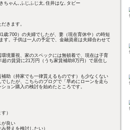
きちゃん, ふじふじ太, 住井はな, タビー
ただきます。
歳:700
）の夫婦でしたが、妻（現在育休中）の時短
ります。子供は一人の予定で、金融資産は
夫婦合わせて
辺環境重視、家のスペック
には無頓着で、現在は子育
年超の賃貸に21万円（うち家賃補助8万円）
で居住し
賃補助（持家でも一律貰え
るものです）も少なくない
んでしたが、こちらのブログで「
早めにローンを走ら
ンション購入の検討を始めたところです。
ます）
スが良い
住み替えを検討したい）