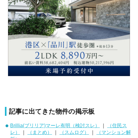
記事に出てきた物件の掲示板
Brillia(ブリリア)マーレ有明（検討スレ）
｜
（住民ス
レ）
｜
（まとめ）
｜
（スムログ）
｜
（マンション解