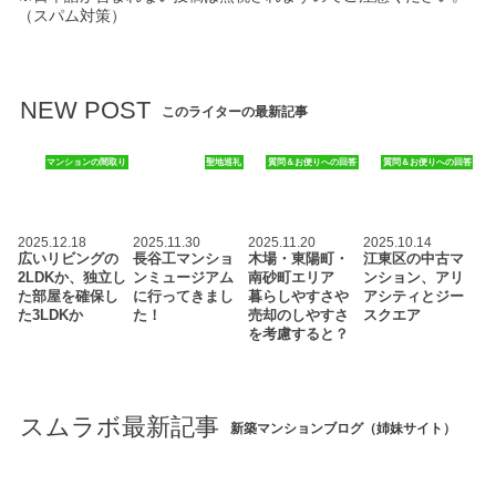
（スパム対策）
NEW POST
このライターの最新記事
マンションの間取り
聖地巡礼
質問＆お便りへの回答
質問＆お便りへの回答
2025.12.18
2025.11.30
2025.11.20
2025.10.14
広いリビングの
長谷工マンショ
木場・東陽町・
江東区の中古マ
2LDKか、独立し
ンミュージアム
南砂町エリア
ンション、アリ
た部屋を確保し
に行ってきまし
暮らしやすさや
アシティとジー
た3LDKか
た！
売却のしやすさ
スクエア
を考慮すると？
スムラボ最新記事
新築マンションブログ（姉妹サイト）