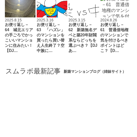
2025.8.15
2025.3.16
2025.3.15
2024.8.26
お便り返し－
お便り返し－
お便り返し－
お便り返し－
64 城北エリア
63 「ハズレ」
62 新築無名デ
61 普通借地権
の手ごろでかっ
のマンションを
ベと築20年財閥
のマンションで
こいいマンショ
買ったら買い替
系ならどっちを
気を付けるべき
ンに住みたい！
え人生終了？空
選ぶべき？【DJ
ポイントはど
【DJ…
中族に…
あ…
こ？【D…
スムラボ最新記事
新築マンションブログ（姉妹サイト）