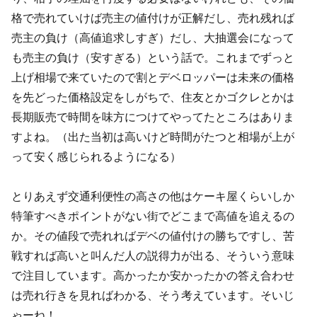
格で売れていけば売主の値付けが正解だし、売れ残れば
売主の負け（高値追求しすぎ）だし、大抽選会になって
も売主の負け（安すぎる）という話で。これまでずっと
上げ相場で来ていたので割とデベロッパーは未来の価格
を先どった価格設定をしがちで、住友とかゴクレとかは
長期販売で時間を味方につけてやってたところはありま
すよね。（出た当初は高いけど時間がたつと相場が上が
って安く感じられるようになる）
とりあえず交通利便性の高さの他はケーキ屋くらいしか
特筆すべきポイントがない街でどこまで高値を追えるの
か。その値段で売れればデベの値付けの勝ちですし、苦
戦すれば高いと叫んだ人の説得力が出る、そういう意味
で注目しています。高かったか安かったかの答え合わせ
は売れ行きを見ればわかる、そう考えています。そいじ
ゃーね！