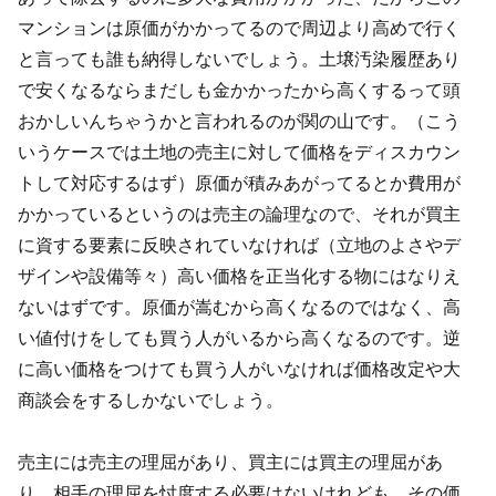
マンションは原価がかかってるので周辺より高めで行く
と言っても誰も納得しないでしょう。土壌汚染履歴あり
で安くなるならまだしも金かかったから高くするって頭
おかしいんちゃうかと言われるのが関の山です。（こう
いうケースでは土地の売主に対して価格をディスカウン
トして対応するはず）原価が積みあがってるとか費用が
かかっているというのは売主の論理なので、それが買主
に資する要素に反映されていなければ（立地のよさやデ
ザインや設備等々）高い価格を正当化する物にはなりえ
ないはずです。原価が嵩むから高くなるのではなく、高
い値付けをしても買う人がいるから高くなるのです。逆
に高い価格をつけても買う人がいなければ価格改定や大
商談会をするしかないでしょう。
売主には売主の理屈があり、買主には買主の理屈があ
り、相手の理屈を忖度する必要はないけれども、その価