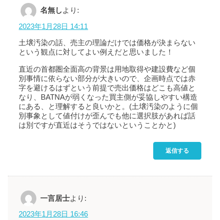
名無し
より:
2023年1月28日 14:11
土壌汚染の話、売主の理論だけでは価格が決まらない
という観点に対してよい例えだと思いました！
直近の首都圏全面高の背景は用地取得や建設費など個
別事情に依らない部分が大きいので、企画時点では赤
字を避けるはずという前提で売出価格はどこも高値と
なり、BATNAが弱くなった買主側が妥協しやすい構造
にある、と理解すると良いかと。(土壌汚染のように個
別事象として値付けが歪んでも他に選択肢があれば話
は別ですが直近はそうではないということかと)
返信する
一言居士
より:
2023年1月28日 16:46