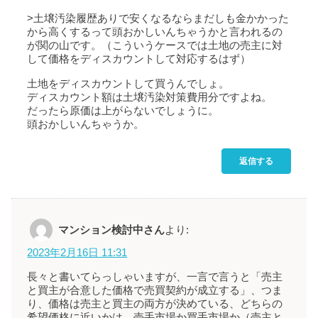
>土壌汚染履歴ありで安くなるならまだしも金かかった
から高くするって頭おかしいんちゃうかと言われるの
が関の山です。（こういうケースでは土地の売主に対
して価格をディスカウントして対応するはず）
土地をディスカウントして買うんでしょ。
ディスカウント額は土壌汚染対策費用分ですよね。
だったら原価は上がらないでしょうに。
頭おかしいんちゃうか。
返信する
マンション検討中さん
より:
2023年2月16日 11:31
長々と書いてらっしゃいますが、一言で言うと「売主
と買主が合意した価格で売買契約が成立する」、つま
り、価格は売主と買主の両方が決めている、どちらの
希望価格に近いかは、売手市場か買手市場か（売主と