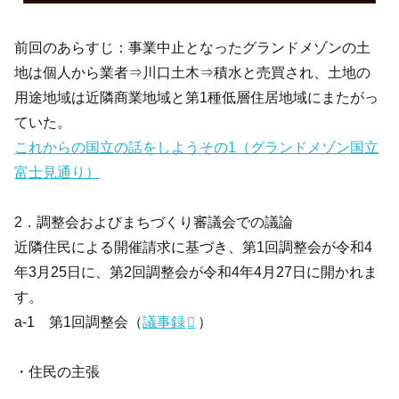
前回のあらすじ：事業中止となったグランドメゾンの土
地は個人から業者⇒川口土木⇒積水と売買され、土地の
用途地域は近隣商業地域と第1種低層住居地域にまたがっ
ていた。
これからの国立の話をしようその1（グランドメゾン国立
富士見通り）
2．調整会およびまちづくり審議会での議論
近隣住民による開催請求に基づき、第1回調整会が令和4
年3月25日に、第2回調整会が令和4年4月27日に開かれま
す。
a-1 第1回調整会（
議事録
）
・住民の主張