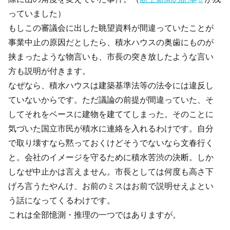
っていました）
もしこの審議会に出した眺望資料が間違っていたことが
事業中止の原因だとしたら、積水ハウスの奥歯にものが
挟まったような物言いも、市長の突き放したような言い
方も説明が付きます。
なぜなら、積水ハウスは建築基準法等の法令には違反し
ていないからです。ただ議論の前提が間違っていた、そ
してそれをベースに建物を建ててしまった。そのことに
気づいた国立市民が積水に連絡を入れるわけです。自分
で取り壊すなら黙っておくけどそうでないなら文春行く
と。会社のイメージを守るために積水苦渋の決断。しか
しなぜ中止かは言えません。市長としては何度も高さ下
げろ言うたやんけ、お前のミスはお前で説明せえよとい
う話になってくるわけです。
これは全部憶測・推理の一つではありますが。