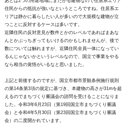
あとは2つの用途地域にまたがる建物なので住居系エリア
住民からの抵抗が強いなというところですね。住居系エ
リアは静かに暮らしたい人が多いので大規模な建物が立
つことに反対するケースは多いです。
近隣住民の反対意見が数件とかのレベルであればまあな
んとかぶっちぎってもいけるのかもしれませんが、後で
数については触れますが、近隣住民全員一体になってい
るんじゃないかというレベルなので、国立で事業をやる
なら相当の覚悟がいるなと思いました。
上記と前後するのですが、国立市都市景観条例施行規則
の第14条第3項の規定に基づき、本建物の高さが31mを超
えるのでまちづくり審議会の諮問を受けることになりま
した。令和3年6月23日（第19回国立市まちづくり審議
会）と令和4年5月30日（第23回国立市まちづくり審議
会）の二度開かれています。