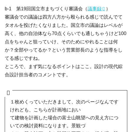
b-1 第19回国立市まちづくり審議会（
議事録
）
審議会での議論は四方八方から殴られる感じで読んでて
タオルを投げたくなりました。国立市の議論はレベルが
高く、他の自治体なら70点くらいでも通しちゃうけど100
点をちゃんと狙っていけ、そのためにやれることは何
か？全部やってるか？という営業部長のような指導をし
てる感じですね。
ところで、まず気になるポイントはここ。設計の現代綜
合設計担当者のコメントです。
１枚めくっていただきまして、次のページなんです
けれども、こちらが計画地におい
て建物を計画した場合の富士山眺望への見え方につ
いての検討資料になります。景観づ