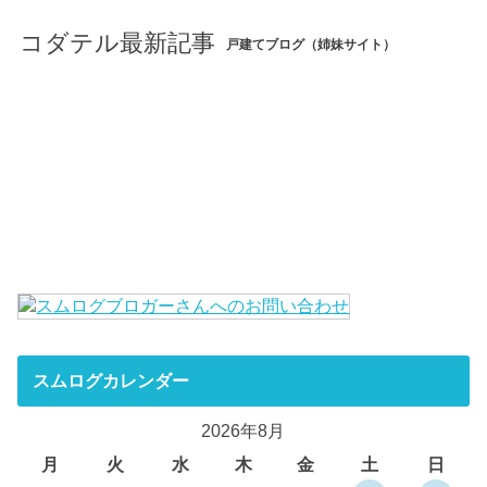
コダテル最新記事
戸建てブログ（姉妹サイト）
スムログカレンダー
2026年8月
月
火
水
木
金
土
日