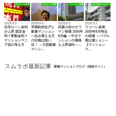
ブロガーの本音
ブロガーの本音
マンション全般
おすすめマンション
2026.8.5
2026.8.4
2026.8.3
2026.8.2
住宅ローン金利
早期転売住戸と
武蔵小杉のタワ
ワコーレ高尾
が上昇 固定金
新築マンション
マン相場 2026年
2026年8月時点
利？変動金利？
へ住み替える方
8月編 ～中古マ
の相場 ～バブル
マンションマニ
の出物は狙い
ンションの価格
期は億ション～
ア流の考え方
目！ ～大型新築
も上昇傾向～…
【マンション
マンシ…
マ…
スムラボ最新記事
新築マンションブログ（姉妹サイト）