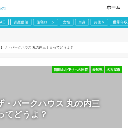
ホーム
ログ】
LAG
資産価値
住宅ローン
女性
単身
共働き
世帯年収
8】ザ・パークハウス 丸の内三丁目ってどうよ？
質問＆お便りへの回答
愛知県
名古屋市
ザ・パークハウス 丸の内三
ってどうよ？