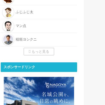
ふじふじ太
マン点
稲垣ヨシクニ
もっと見る
スポンサードリンク