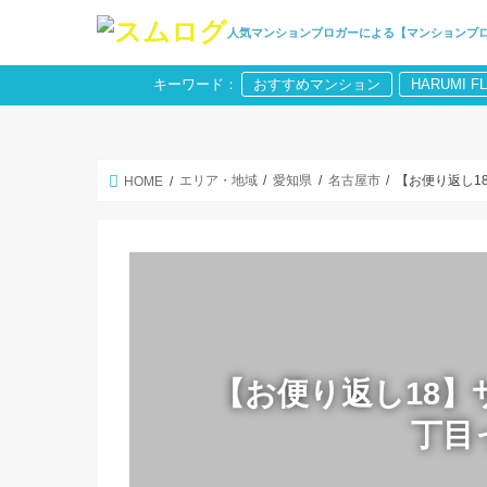
人気マンションブロガーによる【マンションブ
キーワード：
おすすめマンション
HARUMI F
エリア・地域
愛知県
名古屋市
【お便り返し1
HOME
【お便り返し18】
丁目