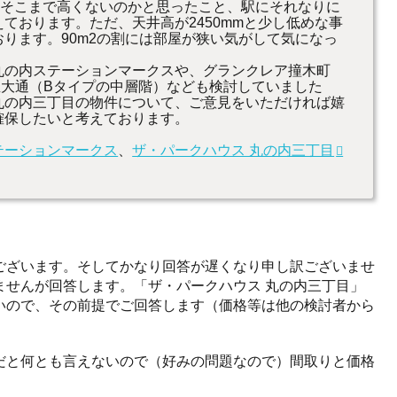
、そこまで高くないのかと思ったこと、駅にそれなりに
ております。ただ、天井高が2450mmと少し低めな事
ります。90m2の割には部屋が狭い気がして気になっ
丸の内ステーションマークスや、グランクレア撞木町
屋大通（Bタイプの中層階）なども検討していました
丸の内三丁目の物件について、ご意見をいただければ嬉
確保したいと考えております。
テーションマークス
、
ザ・パークハウス 丸の内三丁目
ございます。そしてかなり回答が遅くなり申し訳ございませ
ませんが回答します。「ザ・パークハウス 丸の内三丁目」
いので、その前提でご回答します（価格等は他の検討者から
だと何とも言えないので（好みの問題なので）間取りと価格