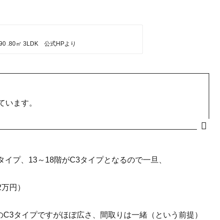
90 .80㎡ 3LDK 公式HPより
ています。
2タイプ、13～18階がC3タイプとなるので一旦、
92万円）
のC3タイプですがほぼ広さ、間取りは一緒（という前提）