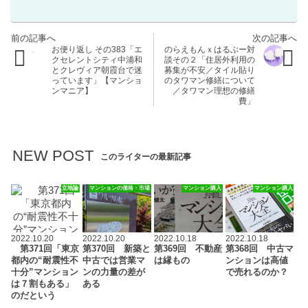
お便り返し その383「エ
のらえもんｘはるぶー対
クセレントシティ中浦和
談その２「住居外利用の
とクレヴィア朝霞台で迷
募集が不安／タイル貼り
っています」【マンショ
のタワマン修繕について
ンマニア】
／タワマン理想の修繕
費」
NEW POST
このライターの最新記事
立地論
マンションの価格・市場
マンション購入
マンション購入
2022.10.20
2022.10.20
2022.10.18
2022.10.18
第371回「東京
第370回 新築と
第369回 不動産
第368回 中古マ
都内の“耐震性不
中古では営業マ
は縁もの
ンションは高値
十分”マンション
ンの力量の差が
で売れるのか？
は７割もある」
ある
のだという