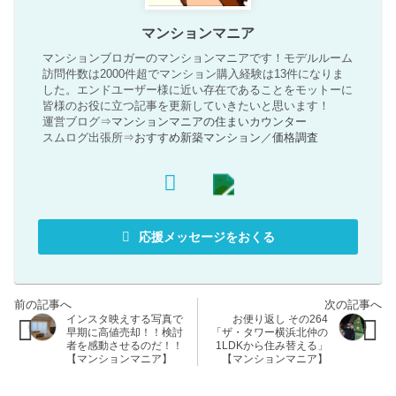
マンションマニア
マンションブロガーのマンションマニアです！モデルルーム
訪問件数は2000件超でマンション購入経験は13件になりま
した。エンドユーザー様に近い存在であることをモットーに
皆様のお役に立つ記事を更新していきたいと思います！
運営ブログ⇒
マンションマニアの住まいカウンター
スムログ出張所⇒
おすすめ新築マンション
／
価格調査
応援メッセージをおくる
インスタ映えする写真で
お便り返し その264
早期に高値売却！！検討
「ザ・タワー横浜北仲の
者を感動させるのだ！！
1LDKから住み替える」
【マンションマニア】
【マンションマニア】