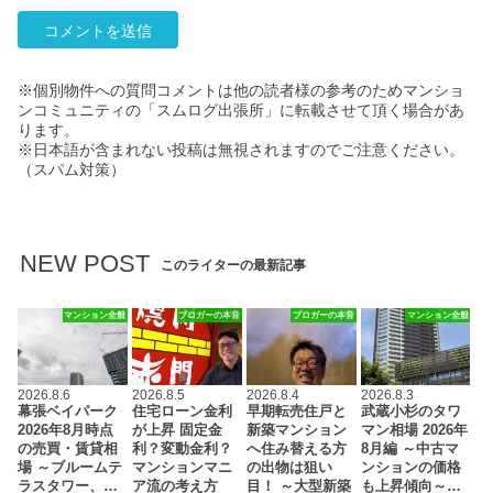
※個別物件への質問コメントは他の読者様の参考のためマンショ
ンコミュニティの「スムログ出張所」に転載させて頂く場合があ
ります。
※日本語が含まれない投稿は無視されますのでご注意ください。
（スパム対策）
NEW POST
このライターの最新記事
マンション全般
ブロガーの本音
ブロガーの本音
マンション全般
2026.8.6
2026.8.5
2026.8.4
2026.8.3
幕張ベイパーク
住宅ローン金利
早期転売住戸と
武蔵小杉のタワ
2026年8月時点
が上昇 固定金
新築マンション
マン相場 2026年
の売買・賃貸相
利？変動金利？
へ住み替える方
8月編 ～中古マ
場 ～ブルームテ
マンションマニ
の出物は狙い
ンションの価格
ラスタワー、…
ア流の考え方
目！ ～大型新築
も上昇傾向～…