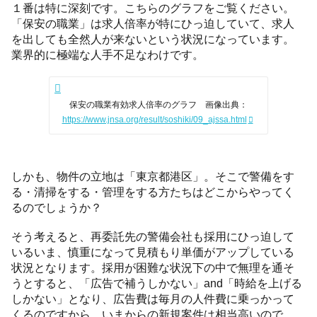
１番は特に深刻です。こちらのグラフをご覧ください。
「保安の職業」は求人倍率が特にひっ迫していて、求人
を出しても全然人が来ないという状況になっています。
業界的に極端な人手不足なわけです。
保安の職業有効求人倍率のグラフ 画像出典：
https://www.jnsa.org/result/soshiki/09_ajssa.html
しかも、物件の立地は「東京都港区」。そこで警備をす
る・清掃をする・管理をする方たちはどこからやってく
るのでしょうか？
そう考えると、再委託先の警備会社も採用にひっ迫して
いるいま、慎重になって見積もり単価がアップしている
状況となります。採用が困難な状況下の中で無理を通そ
うとすると、「広告で補うしかない」and「時給を上げる
しかない」となり、広告費は毎月の人件費に乗っかって
くるのですから、いまからの新規案件は相当高いので