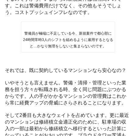
す。これは警備費用だけでなく、その他もそうでしょ
う。コストプッシュインフレなのです。
警備員が極端に不足している今、新規案件で都心部に
24時間常時3人のシフトを組めるように雇用するとなる
と…かなり無理をしないと集まらないのです。
それでは、既に契約しているマンションなら安心なの？
いやそうとも言えません。警備・清掃・管理といった業
務を担う方々が転職される時、全く同じ問題にぶつかる
からです。人の手がかかるマンションの管理費はこれか
ら常に経費アップの脅威にさらされることになります。
そして2番目も大きなウェイトを占めています。更に最近
のマンションは修繕積立金適正化のために、駐車場の収
入の一部は最初から修繕積立へ移行するといった計算に
なっていることがおおいのです。プラウドタワー芝浦も