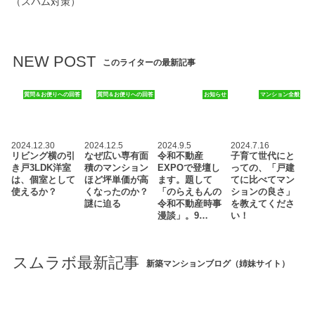
（スパム対策）
NEW POST
このライターの最新記事
質問＆お便りへの回答
質問＆お便りへの回答
お知らせ
マンション全般
2024.12.30
2024.12.5
2024.9.5
2024.7.16
リビング横の引
なぜ広い専有面
令和不動産
子育て世代にと
き戸3LDK洋室
積のマンション
EXPOで登壇し
っての、「戸建
は、個室として
ほど坪単価が高
ます。題して
てに比べてマン
使えるか？
くなったのか？
「のらえもんの
ションの良さ」
謎に迫る
令和不動産時事
を教えてくださ
漫談」。9…
い！
スムラボ最新記事
新築マンションブログ（姉妹サイト）