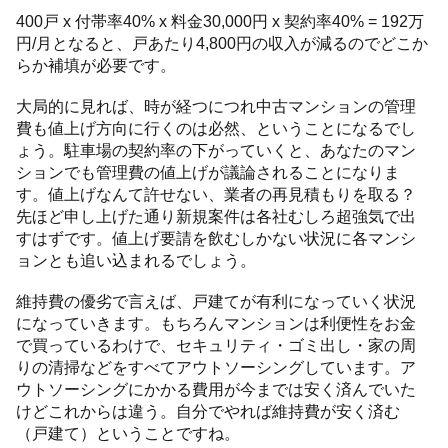
400戸 x 付帯率40% x 料金30,000円 x 契約率40% = 192万
円/月となると、戸あたり4,800円の収入が減るのでどこか
らか補填が必要です。
大局的に見れば、時が経つにつれ中古マンションの管理
費も値上げ方向に行くのは必然、ということになるでし
ょう。駐車場の契約率の下がっていくと、あなたのマン
ションでも管理費の値上げが議論されることになりま
す。値上げなんて許せない、業者の再見積もりを取る？
先ほど申し上げた通り新規案件は各社むしろ超強気で出
すはずです。値上げ要請を飲むしかない状況に各マンシ
ョンとも追い込まれるでしょう。
維持費の優劣で言えば、戸建てが有利になっていく状況
になっていきます。もちろんマンションは利便性をお金
で買っているわけで、セキュリティ・ゴミ出し・家の周
りの清掃などをすべてアウトソーシングしています。ア
ウトソーシングにかかる費用が今までは安く済んでいた
けどこれからは違う。自分でやれば維持費が安く済む
（戸建て）ということですね。