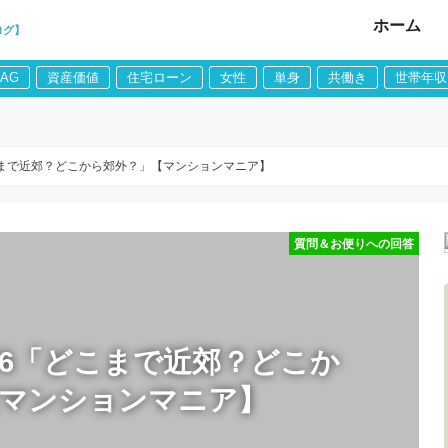
ホーム
ログ】
LAG
資産価値
住宅ローン
女性
単身
共働き
世帯年収
こまで近郊？どこから郊外？」【マンションマニア】
質問＆お便りへの回答
76「どこまで近郊？どこか
【マンションマニア】