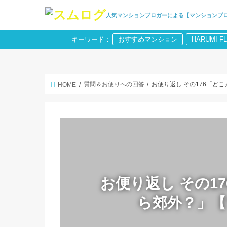
人気マンションブロガーによる【マンションブ
キーワード：
おすすめマンション
HARUMI F
質問＆お便りへの回答
お便り返し その176「ど
HOME
お便り返し その1
ら郊外？」