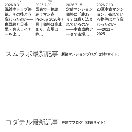
2026.8.3
2026.7.30
2026.7.15
2026.7.10
混雑率トップ路
図表で一気読
定借マンション
23区中古マンシ
線、その後どう
み！マン点
価格に「終わ
ョン、売れてい
変わったのか──
Pickup 2026年7
り」は織り込ま
る物件はどう変
東西線と日暮
月｜価格は高止
れているのか
わったのか
里・舎人ライナ
まり、市場は
――中古成約デ
──2021～
2025…
ーを比…
静…
ータで市場…
スムラボ最新記事
新築マンションブログ（姉妹サイト）
コダテル最新記事
戸建てブログ（姉妹サイト）