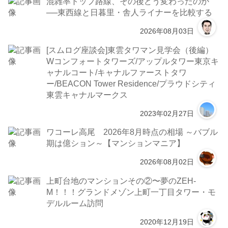
混雑率トップ路線、その後どう変わったのか
──東西線と日暮里・舎人ライナーを比較する
2026年08月03日
[スムログ座談会]東雲タワマン見学会（後編）
Wコンフォートタワーズ/アップルタワー東京キ
ャナルコート/キャナルファーストタワ
ー/BEACON Tower Residence/プラウドシティ
東雲キャナルマークス
2023年02月27日
ワコーレ高尾 2026年8月時点の相場 ～バブル
期は億ション～【マンションマニア】
2026年08月02日
上町台地のマンションその②〜夢のZEH-
M！！！グランドメゾン上町一丁目タワー・モ
デルルーム訪問
2020年12月19日