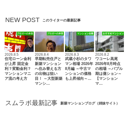
NEW POST
このライターの最新記事
ブロガーの本音
ブロガーの本音
マンション全般
おすすめマンション
2026.8.5
2026.8.4
2026.8.3
2026.8.2
住宅ローン金利
早期転売住戸と
武蔵小杉のタワ
ワコーレ高尾
が上昇 固定金
新築マンション
マン相場 2026年
2026年8月時点
利？変動金利？
へ住み替える方
8月編 ～中古マ
の相場 ～バブル
マンションマニ
の出物は狙い
ンションの価格
期は億ション～
ア流の考え方
目！ ～大型新築
も上昇傾向～…
【マンション
マンシ…
マ…
スムラボ最新記事
新築マンションブログ（姉妹サイト）