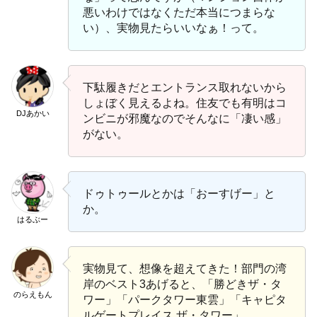
悪いわけではなくただ本当につまらな
い）、実物見たらいいなぁ！って。
下駄履きだとエントランス取れないから
しょぼく見えるよね。住友でも有明はコ
DJあかい
ンビニが邪魔なのでそんなに「凄い感」
がない。
ドゥトゥールとかは「おーすげー」と
か。
はるぶー
実物見て、想像を超えてきた！部門の湾
岸のベスト3あげると、「勝どきザ・タ
のらえもん
ワー」「パークタワー東雲」「キャピタ
ルゲートプレイス ザ・タワー」。