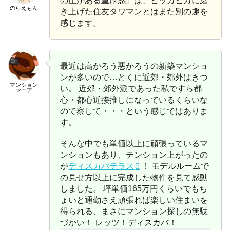
の圧がある重厚感」は、ピッカピカに磨
のらえもん
き上げた住友タワマンとはまた別の趣を
感じます。
最近は高かろう悪かろうの新築マンショ
ンが多いので…とくに近郊・郊外はきつ
マンション
い。 近郊・郊外派であった私ですら都
マニア
心・都心近接推しになっているくらいな
ので察して・・・という感じではありま
す。
そんな中でも単価以上に頑張っているマ
ンションもあり、テンション上がったの
が
ディスカバテラス
！ モデルルームで
の見せ方以上に完成した物件を見て感動
しました。 坪単価165万円くらいでもち
ょいと通勤さえ頑張れば楽しい住まいを
得られる、まさにマンション探しの無駄
づかい！ レッツ！ディスカバ！