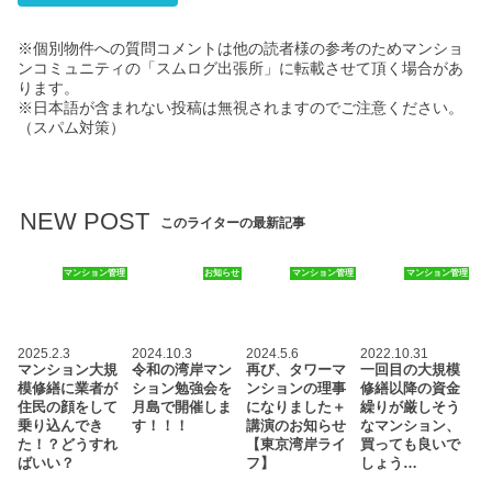
※個別物件への質問コメントは他の読者様の参考のためマンショ
ンコミュニティの「スムログ出張所」に転載させて頂く場合があ
ります。
※日本語が含まれない投稿は無視されますのでご注意ください。
（スパム対策）
NEW POST
このライターの最新記事
マンション管理
お知らせ
マンション管理
マンション管理
2025.2.3
2024.10.3
2024.5.6
2022.10.31
マンション大規
令和の湾岸マン
再び、タワーマ
一回目の大規模
模修繕に業者が
ション勉強会を
ンションの理事
修繕以降の資金
住民の顔をして
月島で開催しま
になりました＋
繰りが厳しそう
乗り込んでき
す！！！
講演のお知らせ
なマンション、
た！？どうすれ
【東京湾岸ライ
買っても良いで
ばいい？
フ】
しょう…