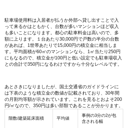
駐車場使用料は入居者が払うか外部へ貸し出すことで入
って来るかはともかく、台数が多いマンションほど収入
も多いことになります。都心の駐車料金は高いので、多
額に上ります。１台あたり30,000円で戸数の半分の台数
があれば、1世帯あたりで15,000円の積立金に相当しま
す。平均面積が60㎡のマンションなら、1㎡当たり250円
にもなるので、積立金が100円と低い設定でも駐車場収入
との合計で350円になるわけですから十分なレベルです。
あとさきになりましたが、国土交通省のガイドラインに
は下表のような積立金の数値が記載されており、30年間
の月割均等額が示されています。これを見るとおよそ200
円/㎡なので、350円は多い部類であることが分かります。
事例の3分の2が包
階数/建築延床面積
平均値
含される幅