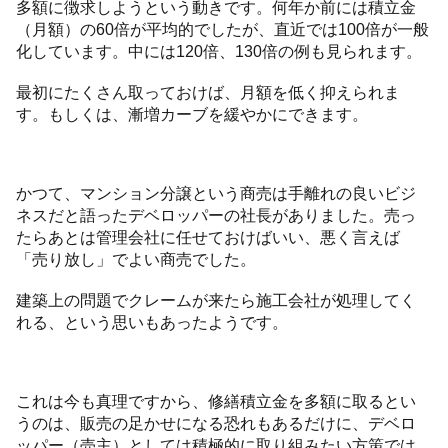
多額に徴求しようという動きです。何年か前には積立金
（月額）の60倍が平均的でしたが、直近では100倍が一般
化しています。中には120倍、130倍の例も見られます。
最初にたくさん取っておけば、月額を低く抑えられま
す。もしくは、漸増カーブを緩やかにできます。
かつて、マンション分譲という商売は手離れの良いビジ
ネスだと語ったデベロッパーの社長がありました。売っ
たらあとは管理会社に任せておけばいい、悪く言えば
「売り放し」でよい商売でした。
建築上の問題でクレームが来たら施工会社が処理してく
れる、という思いもあったようです。
これは今も真理ですから、修繕積立金を多額に取るとい
うのは、販売の足かせになる恐れもあるだけに、デベロ
ッパー（売主）としては積極的に取り組みたい方策では