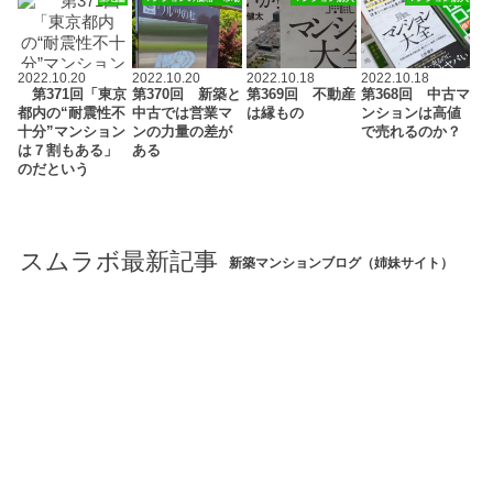
2022.10.20
2022.10.20
2022.10.18
2022.10.18
第371回「東京
第370回 新築と
第369回 不動産
第368回 中古マ
都内の“耐震性不
中古では営業マ
は縁もの
ンションは高値
十分”マンション
ンの力量の差が
で売れるのか？
は７割もある」
ある
のだという
スムラボ最新記事
新築マンションブログ（姉妹サイト）