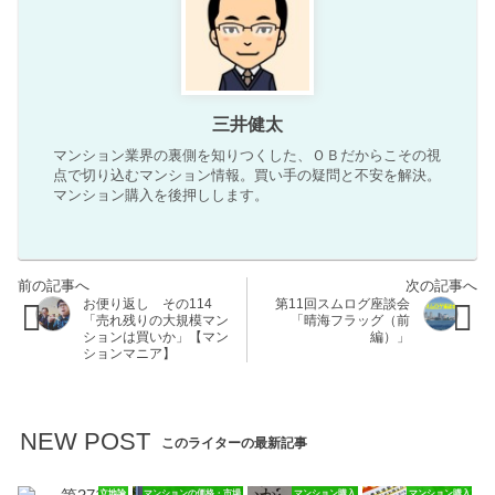
三井健太
マンション業界の裏側を知りつくした、ＯＢだからこその視
点で切り込むマンション情報。買い手の疑問と不安を解決。
マンション購入を後押しします。
お便り返し その114
第11回スムログ座談会
「売れ残りの大規模マン
「晴海フラッグ（前
ションは買いか」【マン
編）」
ションマニア】
NEW POST
このライターの最新記事
立地論
マンションの価格・市場
マンション購入
マンション購入