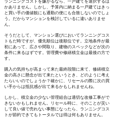
ランニングコストを嫌がるなら、一戸建てを選択するほ
かありません。しかし、予算内に納まる一戸建てはきっ
と買い手の価値観にも通勤の便にも合致しないのでしょ
う。だからマンションを検討しているに違いありませ
ん。
そうだとして、マンション選びにおいてランニングコス
トもだ時ですが、優先順位は後順位です。立地条件が最
初にあって、広さや間取り、建物のスペックなどが次の
条件に来るはずです。管理費や修繕積立金は最後の方で
す。
購入の気持ちが高まって来た最終段階に来て、修繕積立
金の高さに懸念が出て来たというとき、どのように考え
たらいいのでしょうか？確かに、リセールの際に次の買
い手からは抵抗感が出て来るかもしれませんね。
しかし、積立金の少ない管理組合は適切な改修工事がで
きないかもしれません。リセール時に、そのことが災い
して良い値で売れない事態になったら、ランニングコス
トが節約できてもトータルでは得は何もありません。