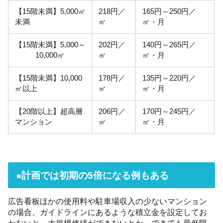
【15階未満】5,000㎡
218円／
165円～250円／
未満
㎡
㎡・月
【15階未満】5,000～
202円／
140円～265円／
10,000㎡
㎡
㎡・月
【15階未満】10,000
178円／
135円～220円／
㎡以上
㎡
㎡・月
【20階以上】超高層
206円／
170円～245円／
マンション
㎡
㎡・月
●計画では初期の5倍になる例もある
広告看板ほかの使用料や駐車場収入の少ないマンション
の場合、ガイドラインにあるような積立金を設定してお