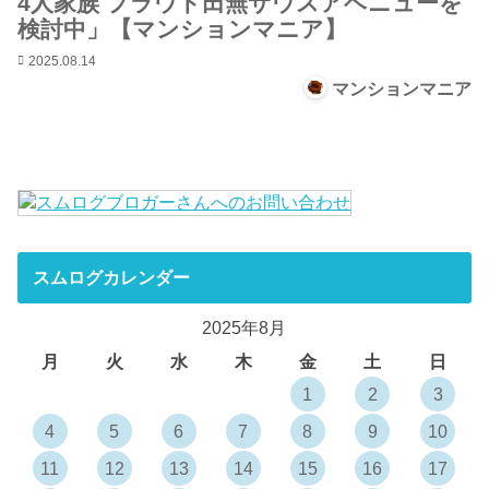
4人家族 プラウド田無サウスアベニューを
検討中」【マンションマニア】
2025.08.14
マンションマニア
スムログカレンダー
2025年8月
月
火
水
木
金
土
日
1
2
3
4
5
6
7
8
9
10
11
12
13
14
15
16
17