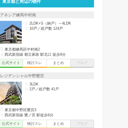
東京都と周辺の物件
アネシア練馬中村南
2LDK+S（納戸）～4LDK
10戸／総戸数 124戸
東京都練馬区中村南2
西武新宿線 都立家政 駅北口 徒歩8分
公式サイト
検討スレ
まとめ
ブログ
レジデンシャル中野鷺宮
3LDK
2戸／総戸数 41戸
東京都中野区鷺宮3
西武新宿線 鷺ノ宮 駅徒歩6分
公式サイト
検討スレ
まとめ
ブログ