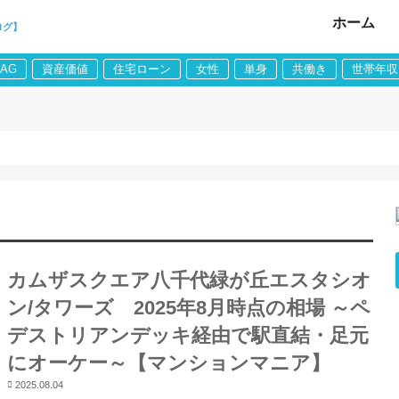
ホーム
ログ】
LAG
資産価値
住宅ローン
女性
単身
共働き
世帯年収
カムザスクエア八千代緑が丘エスタシオ
ン/タワーズ 2025年8月時点の相場 ～ペ
デストリアンデッキ経由で駅直結・足元
にオーケー～【マンションマニア】
2025.08.04