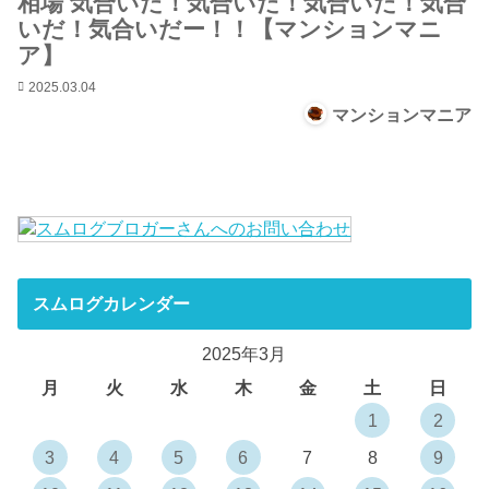
相場 気合いだ！気合いだ！気合いだ！気合
いだ！気合いだー！！【マンションマニ
ア】
2025.03.04
マンションマニア
スムログカレンダー
2025年3月
月
火
水
木
金
土
日
1
2
3
4
5
6
7
8
9