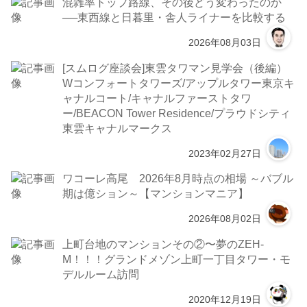
混雑率トップ路線、その後どう変わったのか
──東西線と日暮里・舎人ライナーを比較する
2026年08月03日
[スムログ座談会]東雲タワマン見学会（後編）
Wコンフォートタワーズ/アップルタワー東京キ
ャナルコート/キャナルファーストタワ
ー/BEACON Tower Residence/プラウドシティ
東雲キャナルマークス
2023年02月27日
ワコーレ高尾 2026年8月時点の相場 ～バブル
期は億ション～【マンションマニア】
2026年08月02日
上町台地のマンションその②〜夢のZEH-
M！！！グランドメゾン上町一丁目タワー・モ
デルルーム訪問
2020年12月19日