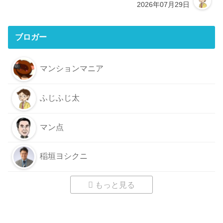
2026年07月29日
ブロガー
マンションマニア
ふじふじ太
マン点
稲垣ヨシクニ
もっと見る