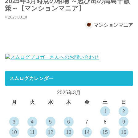
2025年3月時点の相場 ～思ひ出の高島平散
策～【マンションマニア】
2025.03.10
マンションマニア
スムログカレンダー
2025年3月
月
火
水
木
金
土
日
1
2
3
4
5
6
7
8
9
10
11
12
13
14
15
16