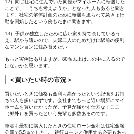
12）同じ社宅に住んでいた同僚がマイホームに転居した
ことで、「うちも考えようか」となった人もあると聞き
ます。社宅の解体計画のために転居を迫られて急きょ行
動を開始したという例もたまに聞きます。
13）子供が独立したために広い家を持て余しているう
え、駅から遠いので、夫婦二人のためだけに駅前の便利
なマンションに住み替えたい
もっと実例はありますが、80％以上はこの中に入るので
はないかと思います。
＜買いたい時の市況＞
買いたいときに価格も金利も高かったという記憶をお持
ちの人も多いはずです。会社までもっと近い場所にマイ
ホームを買いたかったが、予算が届かず仕方なくここ
（郊外）を買ったという先輩も多数あるのです。
筆者も最初に購入したときの住宅ローン金利は住宅金融
公庫で5.5％でしたし、銀行ローンと併用する必要もあっ