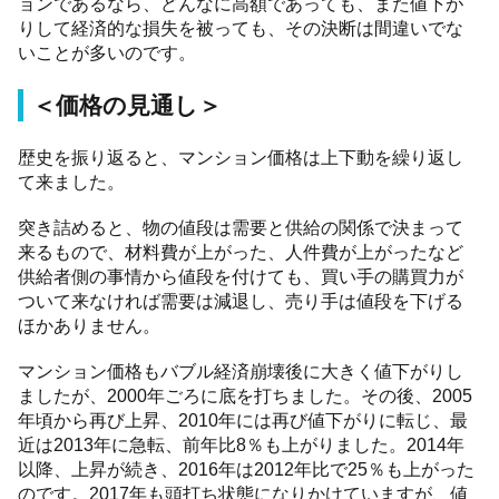
ョンであるなら、どんなに高額であっても、また値下が
りして経済的な損失を被っても、その決断は間違いでな
いことが多いのです。
＜価格の見通し＞
歴史を振り返ると、マンション価格は上下動を繰り返し
て来ました。
突き詰めると、物の値段は需要と供給の関係で決まって
来るもので、材料費が上がった、人件費が上がったなど
供給者側の事情から値段を付けても、買い手の購買力が
ついて来なければ需要は減退し、売り手は値段を下げる
ほかありません。
マンション価格もバブル経済崩壊後に大きく値下がりし
ましたが、2000年ごろに底を打ちました。その後、2005
年頃から再び上昇、2010年には再び値下がりに転じ、最
近は2013年に急転、前年比8％も上がりました。2014年
以降、上昇が続き、2016年は2012年比で25％も上がった
のです。2017年も頭打ち状態になりかけていますが、値