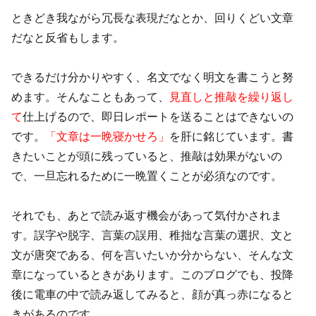
ときどき我ながら冗長な表現だなとか、回りくどい文章
だなと反省もします。
できるだけ分かりやすく、名文でなく明文を書こうと努
めます。そんなこともあって、
見直しと推敲を繰り返し
て
仕上げるので、即日レポートを送ることはできないの
です。
「文章は一晩寝かせろ」
を肝に銘じています。書
きたいことが頭に残っていると、推敲は効果がないの
で、一旦忘れるために一晩置くことが必須なのです。
それでも、あとで読み返す機会があって気付かされま
す。誤字や脱字、言葉の誤用、稚拙な言葉の選択、文と
文が唐突である、何を言いたいか分からない、そんな文
章になっているときがあります。このブログでも、投降
後に電車の中で読み返してみると、顔が真っ赤になると
きがあるのです。