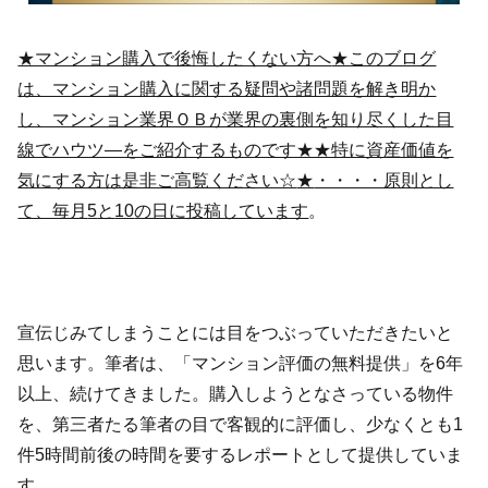
★マンション購入で後悔したくない方へ
★このブログ
は、マンション購入に関する疑問
や諸問題を解き明か
し、マンション業界ＯＢが業界の裏側を知り尽くした目
線でハウツ―をご紹介するものです★★特に資産価値を
気にする方は是非ご高覧ください☆
★
・・・・原則とし
て、毎月
5
と
10
の日に投稿しています
。
宣伝じみてしまうことには目をつぶっていただきたいと
思います。筆者は、「マンション評価の無料提供」を6年
以上、続けてきました。購入しようとなさっている物件
を、第三者たる筆者の目で客観的に評価し、少なくとも1
件5時間前後の時間を要するレポートとして提供していま
す。