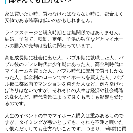
悔やんでも仕方ない＞
家は買いたい時、買わなければならない時に、都合よく
安値である確率は低いのかもしれません。
ライフステージと購入時期とは無関係ではありません。
結婚、子育て、転勤、定年、子供の独立などとマイホー
ムの購入や売却は密接に関わっています。
高度成長期に社会に出た人、バブル期に就職した人、バ
ブル後のデフレ時代に少年期にあった人、高金利時代に
マイホームを買った人、バブル時代に郊外で買うしかな
った人、低金利のローンでマイホームを買えた人、バブ
ル後に都区内でマンションを買えた人など、例を挙げれ
ばキリはないですが、それぞれの人生は経済や社会構造
の変化など、時代背景によって良くも悪くも影響を受け
るのです。
人生のイベントの中でマイホーム購入は重みあるもので
すが、タイミングが悪いとしても、それを不運と嘆いた
り恨んだりしても仕方ないことです。つまり、5年前に買