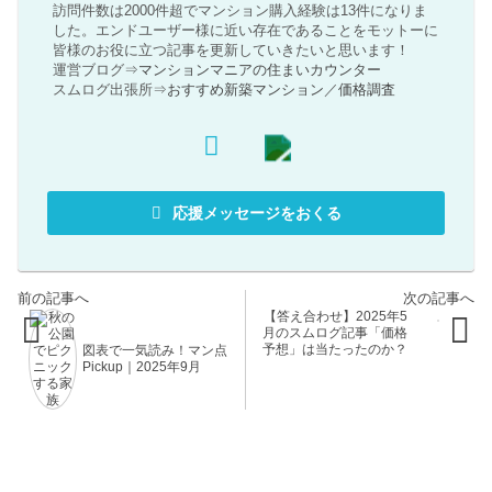
訪問件数は2000件超でマンション購入経験は13件になりま
した。エンドユーザー様に近い存在であることをモットーに
皆様のお役に立つ記事を更新していきたいと思います！
運営ブログ⇒
マンションマニアの住まいカウンター
スムログ出張所⇒
おすすめ新築マンション
／
価格調査
応援メッセージをおくる
【答え合わせ】2025年5
月のスムログ記事「価格
予想」は当たったのか？
図表で一気読み！マン点
Pickup｜2025年9月