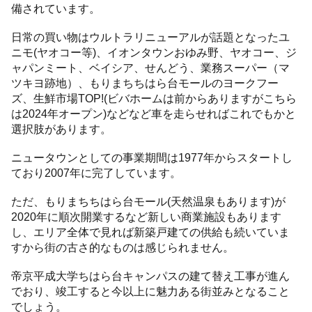
備されています。
日常の買い物はウルトラリニューアルが話題となったユ
ニモ(ヤオコー等)、イオンタウンおゆみ野、ヤオコー、ジ
ャパンミート、ベイシア、せんどう、業務スーパー（マ
ツキヨ跡地）、もりまちちはら台モールのヨークフー
ズ、生鮮市場TOP!(ビバホームは前からありますがこちら
は2024年オープン)などなど車を走らせればこれでもかと
選択肢があります。
ニュータウンとしての事業期間は1977年からスタートし
ており2007年に完了しています。
ただ、もりまちちはら台モール(天然温泉もあります)が
2020年に順次開業するなど新しい商業施設もあります
し、エリア全体で見れば新築戸建ての供給も続いていま
すから街の古さ的なものは感じられません。
帝京平成大学ちはら台キャンパスの建て替え工事が進ん
でおり、竣工すると今以上に魅力ある街並みとなること
でしょう。