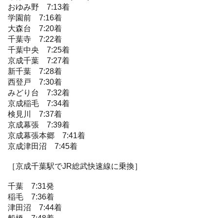
おゆみ野 7:13着
学園前 7:16着
大森台 7:20着
千葉寺 7:22着
千葉中央 7:25着
京成千葉 7:27着
新千葉 7:28着
西登戸 7:30着
みどり台 7:32着
京成稲毛 7:34着
検見川 7:37着
京成幕張 7:39着
京成幕張本郷 7:41着
京成津田沼 7:45着
［京成千葉駅でJR総武快速線に乗換］
千葉 7:31発
稲毛 7:36着
津田沼 7:44着