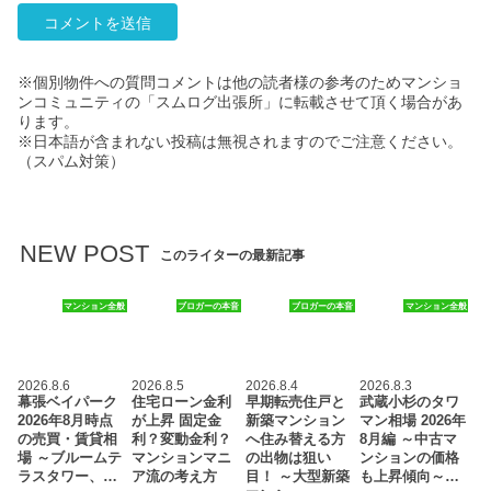
※個別物件への質問コメントは他の読者様の参考のためマンショ
ンコミュニティの「スムログ出張所」に転載させて頂く場合があ
ります。
※日本語が含まれない投稿は無視されますのでご注意ください。
（スパム対策）
NEW POST
このライターの最新記事
マンション全般
ブロガーの本音
ブロガーの本音
マンション全般
2026.8.6
2026.8.5
2026.8.4
2026.8.3
幕張ベイパーク
住宅ローン金利
早期転売住戸と
武蔵小杉のタワ
2026年8月時点
が上昇 固定金
新築マンション
マン相場 2026年
の売買・賃貸相
利？変動金利？
へ住み替える方
8月編 ～中古マ
場 ～ブルームテ
マンションマニ
の出物は狙い
ンションの価格
ラスタワー、…
ア流の考え方
目！ ～大型新築
も上昇傾向～…