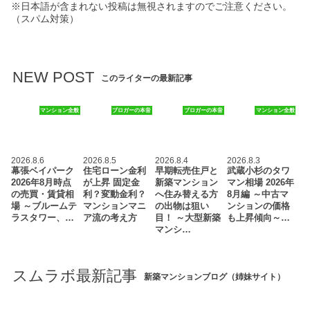
※日本語が含まれない投稿は無視されますのでご注意ください。
（スパム対策）
NEW POST
このライターの最新記事
マンション全般
ブロガーの本音
ブロガーの本音
マンション全般
2026.8.6
2026.8.5
2026.8.4
2026.8.3
幕張ベイパーク
住宅ローン金利
早期転売住戸と
武蔵小杉のタワ
2026年8月時点
が上昇 固定金
新築マンション
マン相場 2026年
の売買・賃貸相
利？変動金利？
へ住み替える方
8月編 ～中古マ
場 ～ブルームテ
マンションマニ
の出物は狙い
ンションの価格
ラスタワー、…
ア流の考え方
目！ ～大型新築
も上昇傾向～…
マンシ…
スムラボ最新記事
新築マンションブログ（姉妹サイト）