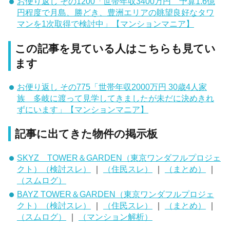
お便り返し その1200「世帯年収3400万円 予算1.6億
円程度で月島、勝どき、豊洲エリアの眺望良好なタワ
マンを1次取得で検討中」【マンションマニア】
この記事を見ている人はこちらも見てい
ます
お便り返し その775「世帯年収2000万円 30歳4人家
族 多岐に渡って見学してきましたが未だに決めきれ
ずにいます」【マンションマニア】
記事に出てきた物件の掲示板
SKYZ TOWER＆GARDEN（東京ワンダフルプロジェ
クト）（検討スレ）
｜
（住民スレ）
｜
（まとめ）
｜
（スムログ）
BAYZ TOWER＆GARDEN（東京ワンダフルプロジェ
クト）（検討スレ）
｜
（住民スレ）
｜
（まとめ）
｜
（スムログ）
｜
（マンション解析）