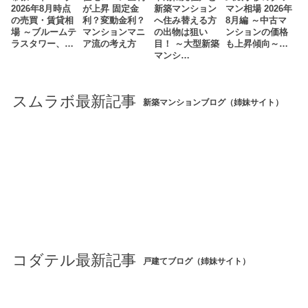
2026年8月時点
が上昇 固定金
新築マンション
マン相場 2026年
の売買・賃貸相
利？変動金利？
へ住み替える方
8月編 ～中古マ
場 ～ブルームテ
マンションマニ
の出物は狙い
ンションの価格
ラスタワー、…
ア流の考え方
目！ ～大型新築
も上昇傾向～…
マンシ…
スムラボ最新記事
新築マンションブログ（姉妹サイト）
コダテル最新記事
戸建てブログ（姉妹サイト）