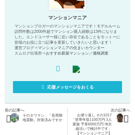
マンションマニア
マンションブロガーのマンションマニアです！モデルルーム
訪問件数は2000件超でマンション購入経験は13件になりま
した。エンドユーザー様に近い存在であることをモットーに
皆様のお役に立つ記事を更新していきたいと思います！
運営ブログ⇒
マンションマニアの住まいカウンター
スムログ出張所⇒
おすすめ新築マンション
／
価格調査
応援メッセージをおくる
お便り返し その1017
そのタワマン、「長周期
「世帯年収1100万円 3人
地震動」対策済みですか
家族 予算6000万円 埼京
線沿いで検討中です」
【マンションマニア】