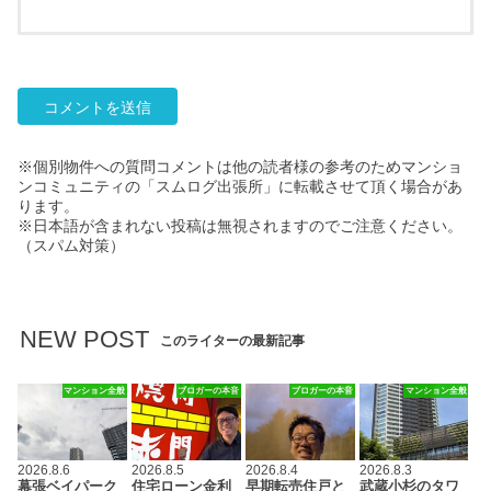
※個別物件への質問コメントは他の読者様の参考のためマンショ
ンコミュニティの「スムログ出張所」に転載させて頂く場合があ
ります。
※日本語が含まれない投稿は無視されますのでご注意ください。
（スパム対策）
NEW POST
このライターの最新記事
マンション全般
ブロガーの本音
ブロガーの本音
マンション全般
2026.8.6
2026.8.5
2026.8.4
2026.8.3
幕張ベイパーク
住宅ローン金利
早期転売住戸と
武蔵小杉のタワ