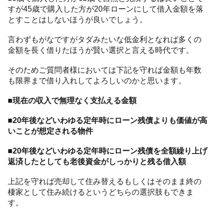
すが45歳で購入した方が20年ローンにして借入金額を落
とすことはしないほうが良いでしょう。
言わずもがなですがタダみたいな低金利となれば多くの
金額を長く借りたほうが賢い選択と言える時代です。
そのためご質問者様においては下記を守れば金額も年数
も限界まで借り入れしてよろしいのかと思います。
■現在の収入で無理なく支払える金額
■20年後などいわゆる定年時にローン残債よりも価値が高
いことが想定される物件
■20年後などいわゆる定年時にローン残債を全額繰り上げ
返済したとしても老後資金がしっかりと残る借入額
上記を守れば売却して住み替えるもしくはそのまま終の
棲家として住み続けるというどちらの選択肢もできま
す。