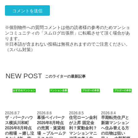
※個別物件への質問コメントは他の読者様の参考のためマンショ
ンコミュニティの「スムログ出張所」に転載させて頂く場合があ
ります。
※日本語が含まれない投稿は無視されますのでご注意ください。
（スパム対策）
NEW POST
このライターの最新記事
おすすめマンション
マンション全般
ブロガーの本音
ブロガーの本音
2026.8.7
2026.8.6
2026.8.5
2026.8.4
ザ・パークハウ
幕張ベイパーク
住宅ローン金利
早期転売住戸と
ス横浜川和町
2026年8月時点
が上昇 固定金
新築マンション
2026年8月時点
の売買・賃貸相
利？変動金利？
へ住み替える方
の相場 ～嬉し泣
場 ～ブルームテ
マンションマニ
の出物は狙い