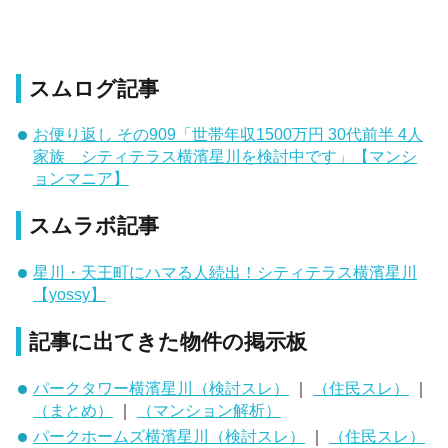
スムログ記事
お便り返し その909「世帯年収1500万円 30代前半 4人
家族 シティテラス横濱星川を検討中です」【マンシ
ョンマニア】
スムラボ記事
星川・天王町にハマる人続出！シティテラス横濱星川
【yossy】
記事に出てきた物件の掲示板
パークタワー横濱星川（検討スレ）
｜
（住民スレ）
｜
（まとめ）
｜
（マンション解析）
パークホームズ横濱星川（検討スレ）
｜
（住民スレ）