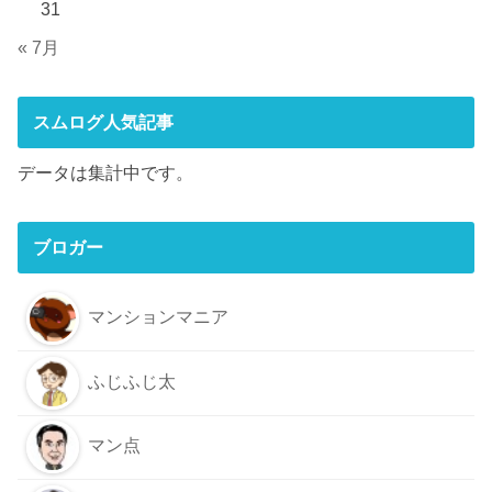
31
« 7月
スムログ人気記事
データは集計中です。
ブロガー
マンションマニア
ふじふじ太
マン点