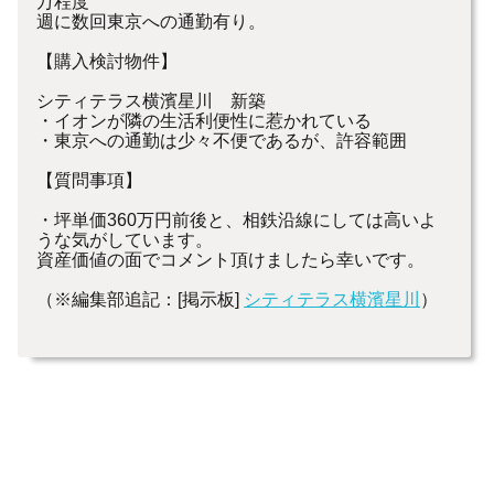
万程度
週に数回東京への通勤有り。
【購入検討物件】
シティテラス横濱星川 新築
・イオンが隣の生活利便性に惹かれている
・東京への通勤は少々不便であるが、許容範囲
【質問事項】
・坪単価360万円前後と、相鉄沿線にしては高いよ
うな気がしています。
資産価値の面でコメント頂けましたら幸いです。
（※編集部追記：[掲示板]
シティテラス横濱星川
）