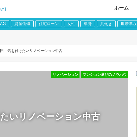
ホーム
ログ】
LAG
資産価値
住宅ローン
女性
単身
共働き
世帯年収
2回 気を付けたいリノベーション中古
リノベーション
マンション選びのノウハウ
けたいリノベーション中古