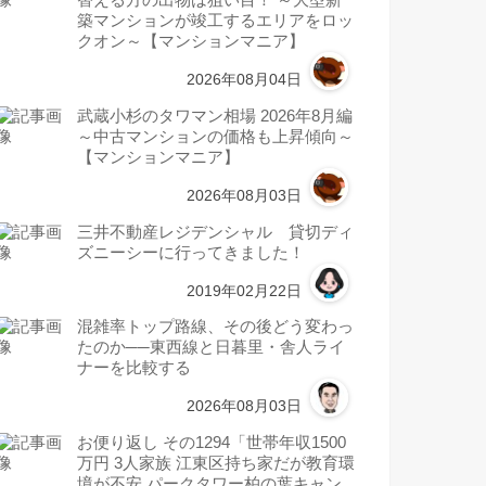
替える方の出物は狙い目！ ～大型新
築マンションが竣工するエリアをロッ
クオン～【マンションマニア】
2026年08月04日
武蔵小杉のタワマン相場 2026年8月編
～中古マンションの価格も上昇傾向～
【マンションマニア】
2026年08月03日
三井不動産レジデンシャル 貸切ディ
ズニーシーに行ってきました！
2019年02月22日
混雑率トップ路線、その後どう変わっ
たのか──東西線と日暮里・舎人ライ
ナーを比較する
2026年08月03日
お便り返し その1294「世帯年収1500
万円 3人家族 江東区持ち家だが教育環
境が不安 パークタワー柏の葉キャン