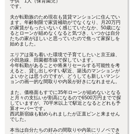
子供 1人（保育園児）
です。
夫が転勤族のため現在も賃貸マンションに住んでい
ます。年齢制限で家賃補助がでなくなり、月20万円
の家賃がもったいないく感じていたなか、50歳にな
るとローンが組めなくなると気づき、いつかは自分
たちの家がほしいと思っていたので焦って家探しを
始めました。
エリアは落ち着いた環境で子育てしたいと京王線、
小田急線、田園都市線で探しています。
今年転勤があることや将来リセールする可能性を考
えると、貸し出しやすい駅近、築浅のマンションが
よいかとは思うのですが、どうしても新しいマンシ
ョンの画一的な間取りや内装が好きになれません。
また、価格面もすでに35年ローンが組めないとなる
と月々の支払いが割高になるので6500万円までで探
していますが、70平米以上で駅近となるとどれも予
算オーバーです。
西武新宿線も勧められましたが正直ピンと来ません
でした。
本当は自分たちの好みの間取りや内装にリノベでき