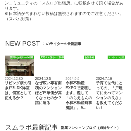
ンコミュニティの「スムログ出張所」に転載させて頂く場合があ
ります。
※日本語が含まれない投稿は無視されますのでご注意ください。
（スパム対策）
NEW POST
このライターの最新記事
質問＆お便りへの回答
質問＆お便りへの回答
お知らせ
マンション全般
2024.12.30
2024.12.5
2024.9.5
2024.7.16
リビング横の引
なぜ広い専有面
令和不動産
子育て世代にと
き戸3LDK洋室
積のマンション
EXPOで登壇し
っての、「戸建
は、個室として
ほど坪単価が高
ます。題して
てに比べてマン
使えるか？
くなったのか？
「のらえもんの
ションの良さ」
謎に迫る
令和不動産時事
を教えてくださ
漫談」。9…
い！
スムラボ最新記事
新築マンションブログ（姉妹サイト）