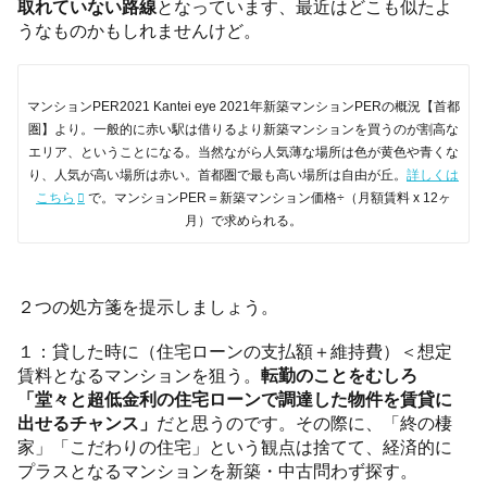
取れていない路線
となっています、最近はどこも似たよ
うなものかもしれませんけど。
マンションPER2021 Kantei eye 2021年新築マンションPERの概況【首都
圏】より。一般的に赤い駅は借りるより新築マンションを買うのが割高な
エリア、ということになる。当然ながら人気薄な場所は色が黄色や青くな
り、人気が高い場所は赤い。首都圏で最も高い場所は自由が丘。
詳しくは
こちら
で。マンションPER＝新築マンション価格÷（月額賃料 x 12ヶ
月）で求められる。
２つの処方箋を提示しましょう。
１：貸した時に（住宅ローンの支払額＋維持費）＜想定
賃料となるマンションを狙う。
転勤のことをむしろ
「堂々と超低金利の住宅ローンで調達した物件を賃貸に
出せるチャンス」
だと思うのです。その際に、「終の棲
家」「こだわりの住宅」という観点は捨てて、経済的に
プラスとなるマンションを新築・中古問わず探す。