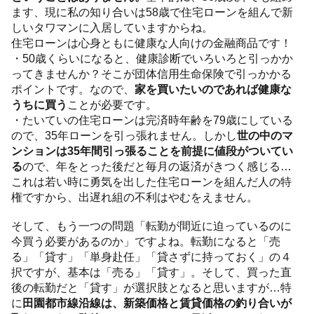
ます、現に私の知り合いは58歳で住宅ローンを組んで新
しいタワマンに入居していますからね。
住宅ローンは心身ともに健康な人向けの金融商品です！
・50歳くらいになると、健康診断でいろいろと引っかか
ってきませんか？そこが団体信用生命保険で引っかかる
ポイントです。なので、
家を買いたいのであれば健康な
うちに買う
ことが必要です。
・たいていの住宅ローンは完済時年齢を79歳にしている
ので、35年ローンを引っ張れません。しかし
世の中のマ
ンションは35年間引っ張ることを前提に値段がついてい
る
ので、年をとった後だと毎月の返済がきつく感じる…
これは若い時に勇気を出した住宅ローンを組んだ人の特
権ですから、出遅れ組の不利はやむをえません。
そして、もう一つの問題「転勤が間近に迫っているのに
今買う必要があるのか」ですよね。転勤になると「売
る」「貸す」「単身赴任」「貸さずに持っておく」の４
択ですが、基本は「売る」「貸す」。そして、買った直
後の転勤だと「貸す」が選択肢となると思いますが…特
に
田園都市線沿線は、新築価格と賃貸価格の釣り合いが