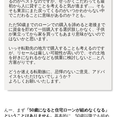
るのがベストなのですが、せっかくこだわっても最
初から人に貸すことを考えると気が進まず…。そも
そも東京にまた戻ってくるのがいつかわからない中
でこだわることに意味があるのか？とも。
ただ50歳までのローンでの購入を諦めると老後まで
に資金を貯めて一括購入する選択肢しかなく、子供
が巣立ってから家を買ってもあまり意味がないので
はないかと思います。
いっそ転勤先の地方で購入することも考えるのです
が、リセールは厳しい可能性が高いので、その土地
を好きになれるかなども慎重に検討しないと…と八
方塞がりです。
どうか迷える転勤族に、忌憚のないご意見、アドバ
イスをいただけないでしょうか？
よろしくお願いいたします。
んー、まず
「50歳になると住宅ローンが組めなくなる」
ということはありません。
基本的に、50歳以降でも組め