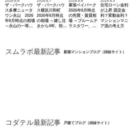
2026.8.8
2026.8.7
2026.8.6
2026.8.5
ザ・パークハウ
ザ・パークハウ
幕張ベイパーク
住宅ローン金利
ス多摩ニュータ
ス横浜川和町
2026年8月時点
が上昇 固定金
ウン永山 2026
2026年8月時点
の売買・賃貸相
利？変動金利？
年8月時点の相場
の相場 ～嬉し泣
場 ～ブルームテ
マンションマニ
～永山の一等…
きから4年、街…
ラスタワー、…
ア流の考え方
スムラボ最新記事
新築マンションブログ（姉妹サイト）
コダテル最新記事
戸建てブログ（姉妹サイト）