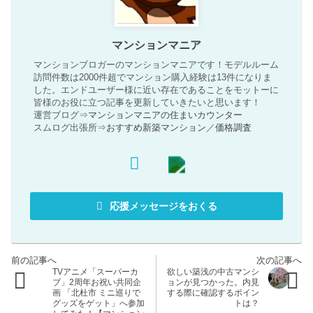
マンションマニア
マンションブロガーのマンションマニアです！モデルルーム
訪問件数は2000件超でマンション購入経験は13件になりま
した。エンドユーザー様に近い存在であることをモットーに
皆様のお役に立つ記事を更新していきたいと思います！
運営ブログ⇒
マンションマニアの住まいカウンター
スムログ出張所⇒
おすすめ新築マンション
／
価格調査
応援メッセージをおくる
TVアニメ「スーパーカ
欲しい築浅の中古マンシ
ブ」2周年お祝い共同企
ョンが見つかった。内見
画 「北杜市 ミニ巡りで
する際に確認するポイン
グッズをゲット」へ参加
トは？