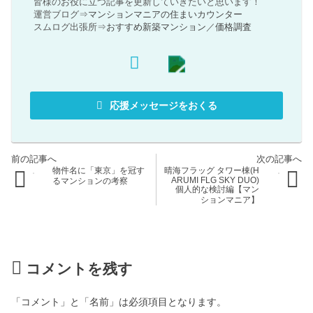
皆様のお役に立つ記事を更新していきたいと思います！
運営ブログ⇒
マンションマニアの住まいカウンター
スムログ出張所⇒
おすすめ新築マンション
／
価格調査
応援メッセージをおくる
物件名に「東京」を冠す
晴海フラッグ タワー棟(H
ARUMI FLG SKY DUO)
るマンションの考察
個人的な検討編【マン
ションマニア】
コメントを残す
「コメント」と「名前」は必須項目となります。