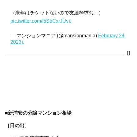
（来年はチケットないので友達枠求む…）
pic.twitter.com/I5SbCxrJUv
— マンションマニア (@mansionmania)
February 24,
2023
■新浦安の分譲マンション相場
［日の出］