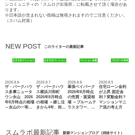
ンコミュニティの「スムログ出張所」に転載させて頂く場合があ
ります。
※日本語が含まれない投稿は無視されますのでご注意ください。
（スパム対策）
NEW POST
このライターの最新記事
おすすめマンション
おすすめマンション
マンション全般
ブロガーの本音
2026.8.8
2026.8.7
2026.8.6
2026.8.5
ザ・パークハウ
ザ・パークハウ
幕張ベイパーク
住宅ローン金利
ス多摩ニュータ
ス横浜川和町
2026年8月時点
が上昇 固定金
ウン永山 2026
2026年8月時点
の売買・賃貸相
利？変動金利？
年8月時点の相場
の相場 ～嬉し泣
場 ～ブルームテ
マンションマニ
～永山の一等…
きから4年、街…
ラスタワー、…
ア流の考え方
スムラボ最新記事
新築マンションブログ（姉妹サイト）