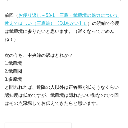
前回（
お便り返し－53-1 三鷹・武蔵境の魅力について
教えてほしい（三鷹編）【DJあかい】
）の続編で今度
は武蔵境に参りたいと思います。（遅くなってごめん
ね！）
次のうち、中央線の駅はどれか？
1.武蔵境
2.武蔵関
3.多摩境
と問われれば、近隣の人以外は正答率が低そうなくらい
認知度は低めですが、武蔵境は隠れたいい街なので今回
はその点深堀してお伝えできたらと思います。