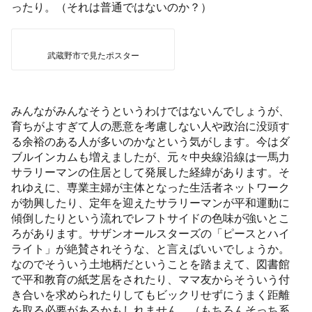
ったり。（それは普通ではないのか？）
武蔵野市で見たポスター
みんながみんなそうというわけではないんでしょうが、
育ちがよすぎて人の悪意を考慮しない人や政治に没頭す
る余裕のある人が多いのかなという気がします。今はダ
ブルインカムも増えましたが、元々中央線沿線は一馬力
サラリーマンの住居として発展した経緯があります。そ
れゆえに、専業主婦が主体となった生活者ネットワーク
が勃興したり、定年を迎えたサラリーマンが平和運動に
傾倒したりという流れでレフトサイドの色味が強いとこ
ろがあります。サザンオールスターズの「ピースとハイ
ライト」が絶賛されそうな、と言えばいいでしょうか。
なのでそういう土地柄だということを踏まえて、図書館
で平和教育の紙芝居をされたり、ママ友からそういう付
き合いを求められたりしてもビックリせずにうまく距離
を取る必要があるかもしれません。（もちろんそっち系