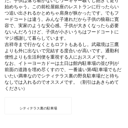
た。子供は落ち着かないしワーキャー騒ぐし飽きて走り
始めちゃう。この前松屋銀座のレストランに行ったらい
つ追い出されるかとめちゃ肩身が狭かったです。でもフ
ードコートは違う。みんな子連れだから子供の狼藉に寛
容で、実家のような安心感。子供が大きくなったら必要
ないんだろうけど、子供が小さいうちはフードコートに
マジ感謝して暮らしています。
吉祥寺まで行かなくともロフトもあるし。武蔵境は三鷹
よりも外に出ないで完結する度合いが高いです。通勤利
便性よりも生活利便を重視する人におススメです。
なお、イトーヨーカドーは土日は館内駐車場の並び列が
前面の道路を埋め尽くすので、一番遠い第4駐車場でもだ
いたい満車なのでシティテラス裏の野良駐車場だと待ち
なしでは入れるのでオススメです。（割引はあきらめて
ください）
シティテラス裏の駐車場