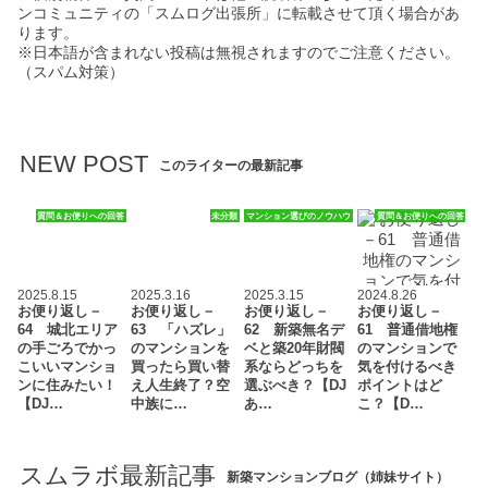
ンコミュニティの「スムログ出張所」に転載させて頂く場合があ
ります。
※日本語が含まれない投稿は無視されますのでご注意ください。
（スパム対策）
NEW POST
このライターの最新記事
質問＆お便りへの回答
未分類
マンション選びのノウハウ
質問＆お便りへの回答
2025.8.15
2025.3.16
2025.3.15
2024.8.26
お便り返し－
お便り返し－
お便り返し－
お便り返し－
64 城北エリア
63 「ハズレ」
62 新築無名デ
61 普通借地権
の手ごろでかっ
のマンションを
ベと築20年財閥
のマンションで
こいいマンショ
買ったら買い替
系ならどっちを
気を付けるべき
ンに住みたい！
え人生終了？空
選ぶべき？【DJ
ポイントはど
【DJ…
中族に…
あ…
こ？【D…
スムラボ最新記事
新築マンションブログ（姉妹サイト）