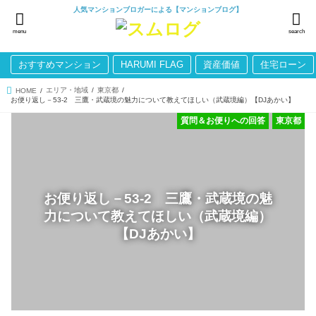
人気マンションブロガーによる【マンションブログ】
menu
search
おすすめマンション
HARUMI FLAG
資産価値
住宅ローン
エリア・地域
東京都
HOME
お便り返し－53-2 三鷹・武蔵境の魅力について教えてほしい（武蔵境編）【DJあかい】
質問＆お便りへの回答
東京都
お便り返し－53-2 三鷹・武蔵境の魅
力について教えてほしい（武蔵境編）
【DJあかい】