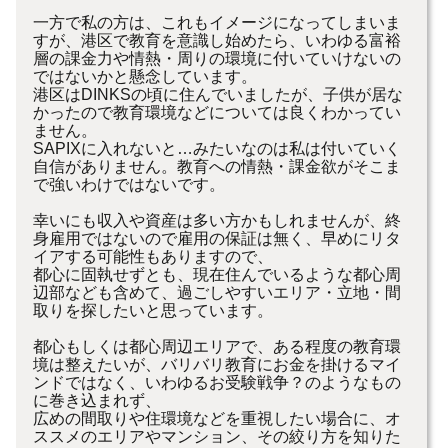
一方で私の方は、これもイメージになってしまいま
すが、港区で教育を意識し始めたら、いわゆる富裕
層の課金力や情熱・周りの環境に付いていけないの
ではないかと懸念しています。
港区はDINKSの頃に住んでいましたが、子供が居な
かったので教育環境などについては良くわかってい
ません。
SAPIXに入れないと…みたいなのは私は付いていく
自信がありません。教育への情熱・課金欲がそこま
で強いわけではないです。
幸いにも収入や資産は多い方かもしれませんが、終
身雇用ではないので雇用の保証は無く、早めにリタ
イアする可能性もありますので、
都心に固執せずとも、現在住んでいるような都心周
辺部なども含めて、過ごしやすいエリア・立地・間
取りを探したいと思っています。
都心もしくは都心周辺エリアで、ある程度の教育環
境は整えたいが、バリバリ教育にお金を掛けるマイ
ンドではなく、いわゆるお受験戦争？のようなもの
に巻き込まれず、
広めの間取りや住環境などを重視したい場合に、オ
ススメのエリアやマンション、その絞り方を知りた