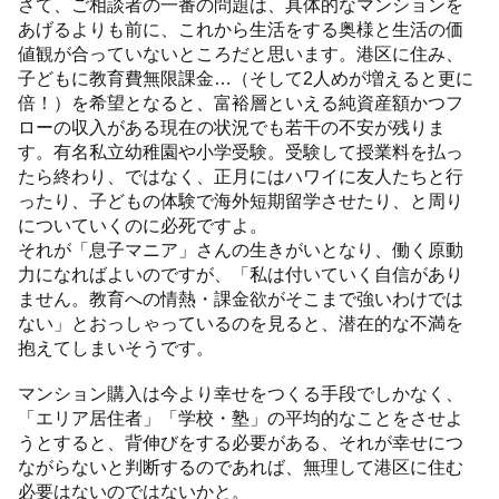
さて、ご相談者の一番の問題は、具体的なマンションを
あげるよりも前に、これから生活をする奥様と生活の価
値観が合っていないところだと思います。港区に住み、
子どもに教育費無限課金…（そして2人めが増えると更に
倍！）を希望となると、富裕層といえる純資産額かつフ
ローの収入がある現在の状況でも若干の不安が残りま
す。有名私立幼稚園や小学受験。受験して授業料を払っ
たら終わり、ではなく、正月にはハワイに友人たちと行
ったり、子どもの体験で海外短期留学させたり、と周り
についていくのに必死ですよ。
それが「息子マニア」さんの生きがいとなり、働く原動
力になればよいのですが、「私は付いていく自信があり
ません。教育への情熱・課金欲がそこまで強いわけでは
ない」とおっしゃっているのを見ると、潜在的な不満を
抱えてしまいそうです。
マンション購入は今より幸せをつくる手段でしかなく、
「エリア居住者」「学校・塾」の平均的なことをさせよ
うとすると、背伸びをする必要がある、それが幸せにつ
ながらないと判断するのであれば、無理して港区に住む
必要はないのではないかと。