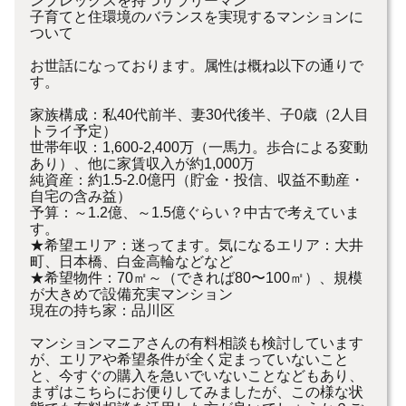
ンプレックスを持つサラリーマン
子育てと住環境のバランスを実現するマンションに
ついて
お世話になっております。属性は概ね以下の通りで
す。
家族構成：私40代前半、妻30代後半、子0歳（2人目
トライ予定）
世帯年収：1,600-2,400万（一馬力。歩合による変動
あり）、他に家賃収入が約1,000万
純資産：約1.5-2.0億円（貯金・投信、収益不動産・
自宅の含み益）
予算：～1.2億、～1.5億ぐらい？中古で考えていま
す。
★希望エリア：迷ってます。気になるエリア：大井
町、日本橋、白金高輪などなど
★希望物件：70㎡～（できれば80〜100㎡）、規模
が大きめで設備充実マンション
現在の持ち家：品川区
マンションマニアさんの有料相談も検討しています
が、エリアや希望条件が全く定まっていないこと
と、今すぐの購入を急いでいないことなどもあり、
まずはこちらにお便りしてみましたが、この様な状