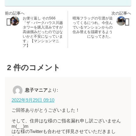
お便り返し その566
晴海フラッグの引渡が迫
「ザ・パークハウス川越
ってくるにつれ、今住ん
タワーを購入済みですが
でいるマンションからの
高値掴みだったのではな
住み替えを躊躇するよう
いかと不安になっていま
になってきた。
す」【マンションマニ
ア】
2
件のコメント
息子マニア
より:
2022年9月29日 09:10
ご回答ありがとうございました！
そして、住井はな様のご指名漏れ申し訳ございません
m(_ _)m
はな様のTwitterも合わせて拝見させていただきまし