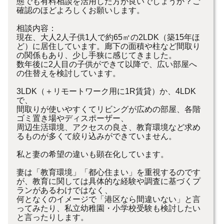
態でも有料相談を活用した方が良いでしょうか？ご
確認のほどよろしくお願いします。
相談内容：
現在、大人2人子供1人で約65㎡の2LDK（築15年ほ
ど）に居住しています。廊下の面積や柱など間取り
の関係もあり、少し手狭に感じてきました。
数年後に2人目の子供ができて以降で、広い部屋へ
の住替えを検討しています。
3LDK（＋リモートワーク用に1R賃貸）か、4LDK
で、
間取りが使いやすくてリビングが広めの部屋、各階
ゴミ置き場やディスポーザー、
周辺生活環境、アクセスの良さ、教育環境など求め
るものが多くて絞り込みができていません。
私と妻の希望の違いも顕在化しています。
妻は「教育環境」「都心住まい」を重視するのです
が、教育に関しては具体的な経験や調査に基づくプ
ランがあるわけではなく、
何となくのイメージで「港区なら間違いない」と言
ってみたり、私立幼稚園・小学校受験も検討したい
と言ったりします。