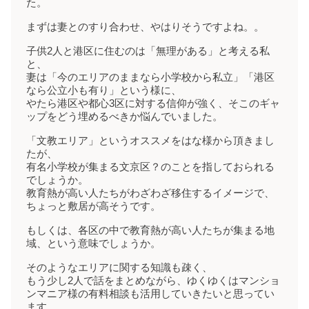
た。
まずは妻とのすり合わせ、やはりそうですよね。。
子供2人と港区に住むのは「無理がある」と考える私
と、
妻は「今のエリアのままなら小学校から私立」「港区
なら公立小も有り」という様に、
やたら港区や都心3区に対する信仰が強く、そこのギャ
ップをどう埋めるべきか悩んでいました。
「文教エリア」というオススメをはな様から頂きまし
たが、
有名小学校が集まる文京区？のことを指しておられる
でしょうか。
教育熱が高い人たちがわざわざ移住するイメージで、
ちょっと敷居が高そうです。
もしくは、各区の中で教育熱が高い人たちが集まる地
域、という意味でしょうか。
そのようなエリアに関する知識も疎く、
もう少し2人で話をまとめながら、ゆくゆくはマンショ
ンマニア様の有料相談も活用していきたいと思ってい
ます。