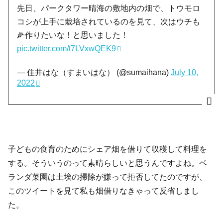
先日、パークタワー晴海の敷地内の畑で、トウモロ
コシが上手に栽培されているのを見て、次はウチも
🌽作りたいな！と思いました！
pic.twitter.com/t7LVxwQEK9
— 住井はな（すまいはな） (@sumaihana)
July 10,
2022
子どもの食育のためにシェア畑を借りて収穫して料理を
する。そういうのって素晴らしいと思うんですよね。ベ
ランダ菜園は土埃の掃除が嫌って拒否してたのですが、
このツイートを見て私も畑借りなきゃって反省しまし
た。