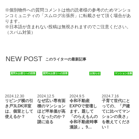
※個別物件への質問コメントは他の読者様の参考のためマンショ
ンコミュニティの「スムログ出張所」に転載させて頂く場合があ
ります。
※日本語が含まれない投稿は無視されますのでご注意ください。
（スパム対策）
NEW POST
このライターの最新記事
質問＆お便りへの回答
質問＆お便りへの回答
お知らせ
マンション全般
2024.12.30
2024.12.5
2024.9.5
2024.7.16
リビング横の引
なぜ広い専有面
令和不動産
子育て世代にと
き戸3LDK洋室
積のマンション
EXPOで登壇し
っての、「戸建
は、個室として
ほど坪単価が高
ます。題して
てに比べてマン
使えるか？
くなったのか？
「のらえもんの
ションの良さ」
謎に迫る
令和不動産時事
を教えてくださ
漫談」。9…
い！