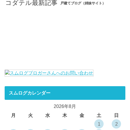
コダテル最新記事
戸建てブログ（姉妹サイト）
スムログカレンダー
2026年8月
月
火
水
木
金
土
日
1
2