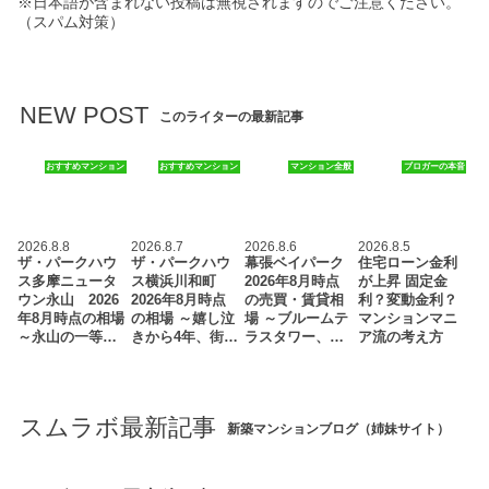
※日本語が含まれない投稿は無視されますのでご注意ください。
（スパム対策）
NEW POST
このライターの最新記事
おすすめマンション
おすすめマンション
マンション全般
ブロガーの本音
2026.8.8
2026.8.7
2026.8.6
2026.8.5
ザ・パークハウ
ザ・パークハウ
幕張ベイパーク
住宅ローン金利
ス多摩ニュータ
ス横浜川和町
2026年8月時点
が上昇 固定金
ウン永山 2026
2026年8月時点
の売買・賃貸相
利？変動金利？
年8月時点の相場
の相場 ～嬉し泣
場 ～ブルームテ
マンションマニ
～永山の一等…
きから4年、街…
ラスタワー、…
ア流の考え方
スムラボ最新記事
新築マンションブログ（姉妹サイト）