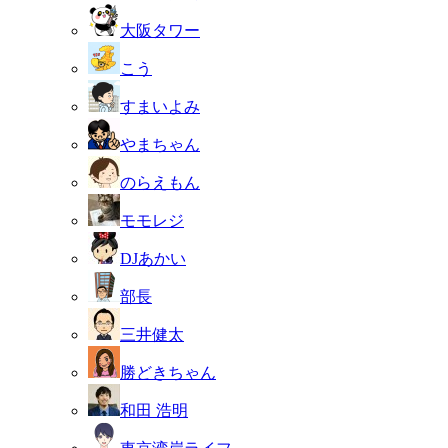
大阪タワー
こう
すまいよみ
やまちゃん
のらえもん
モモレジ
DJあかい
部長
三井健太
勝どきちゃん
和田 浩明