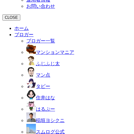
お問い合わせ
CLOSE
ホーム
ブロガー
ブロガー一覧
マンションマニア
ふじふじ太
マン点
タビー
住井はな
はるぶー
稲垣ヨシクニ
スムログ公式