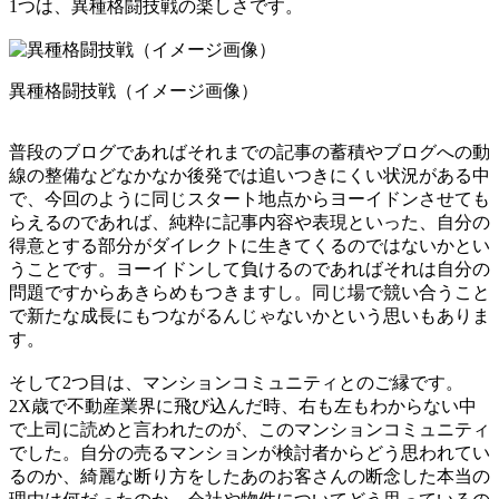
1つは、異種格闘技戦の楽しさです。
異種格闘技戦（イメージ画像）
普段のブログであればそれまでの記事の蓄積やブログへの動
線の整備などなかなか後発では追いつきにくい状況がある中
で、今回のように同じスタート地点からヨーイドンさせても
らえるのであれば、純粋に記事内容や表現といった、自分の
得意とする部分がダイレクトに生きてくるのではないかとい
うことです。ヨーイドンして負けるのであればそれは自分の
問題ですからあきらめもつきますし。同じ場で競い合うこと
で新たな成長にもつながるんじゃないかという思いもありま
す。
そして2つ目は、マンションコミュニティとのご縁です。
2X歳で不動産業界に飛び込んだ時、右も左もわからない中
で上司に読めと言われたのが、このマンションコミュニティ
でした。自分の売るマンションが検討者からどう思われてい
るのか、綺麗な断り方をしたあのお客さんの断念した本当の