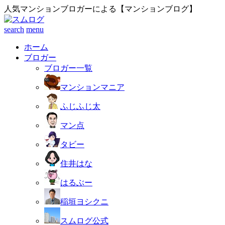
人気マンションブロガーによる【マンションブログ】
search
menu
ホーム
ブロガー
ブロガー一覧
マンションマニア
ふじふじ太
マン点
タビー
住井はな
はるぶー
稲垣ヨシクニ
スムログ公式