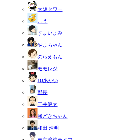
大阪タワー
こう
すまいよみ
やまちゃん
のらえもん
モモレジ
DJあかい
部長
三井健太
勝どきちゃん
和田 浩明
東京湾岸ライフ