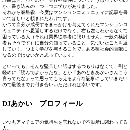
理由は何だったのか、会社や物件についてどう思っているの
か、書き込みの一つ一つに学びがありました。
それから幾星霜、今度はマンションコミュニティに記事を書
いてほしいと頼まれたわけです。
かつて自分が成長するきっかけを与えてくれたマンションコ
ミュニティへ恩返しするだけでなく、右も左もわからなくて
困っている人（それは業界従事者に限りません。一般の検討
者もそうです）に自分の知っていること、気づいたことを返
していく、つまり学びを与えることで、ある種社会的貢献に
なるのではないかと思っています。
といっても、そんな堅苦しい話はするつもりはなくて、割と
軽めに「読んでよかったな」とか「あのときあかいさんこう
言ってたな」って思ってもらえるような記事にしていきたい
ので最後までお付き合いいただければ幸いです。
DJあかい プロフィール
いつもアマチュアの気持ちを忘れないで不動産に関わってる
人。