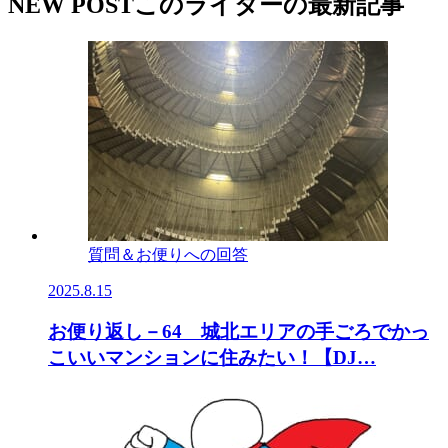
NEW POST
このライターの最新記事
質問＆お便りへの回答
2025.8.15
お便り返し－64 城北エリアの手ごろでかっ
こいいマンションに住みたい！【DJ…