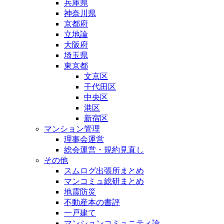
兵庫県
神奈川県
京都府
立地論
大阪府
埼玉県
東京都
文京区
千代田区
中央区
港区
新宿区
マンション管理
理事会運営
総会運営・規約見直し
その他
スムログ出張所まとめ
マンコミュ総研まとめ
地震防災
不動産本の書評
一戸建て
マンションコミュニティ論