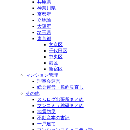
兵庫県
神奈川県
京都府
立地論
大阪府
埼玉県
東京都
文京区
千代田区
中央区
港区
新宿区
マンション管理
理事会運営
総会運営・規約見直し
その他
スムログ出張所まとめ
マンコミュ総研まとめ
地震防災
不動産本の書評
一戸建て
マンションコミュニティ論