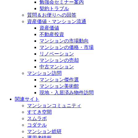
勉強会セミナー案内
契約トラブル
質問＆お便りへの回答
資産価値・マンション流通
資産価値
不動産投資
マンションの市場動向
マンションの価格・市場
リノベーション
マンションの売却
中古マンション
マンション訪問
マンション傑作選
マンション美術館
現地・入居済み物件訪問
関連サイト
マンションコミュニティ
すてき空間
スムラボ
コダテル
マンション総研
運用者情報