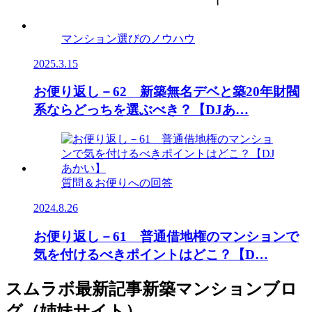
マンション選びのノウハウ
2025.3.15
お便り返し－62 新築無名デベと築20年財閥
系ならどっちを選ぶべき？【DJあ…
質問＆お便りへの回答
2024.8.26
お便り返し－61 普通借地権のマンションで
気を付けるべきポイントはどこ？【D…
スムラボ最新記事
新築マンションブロ
グ（姉妹サイト）