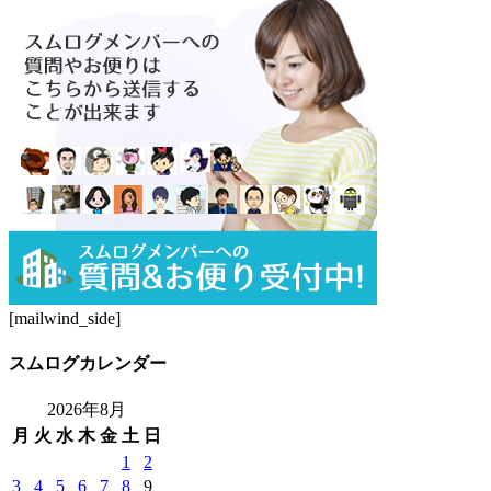
[mailwind_side]
スムログカレンダー
2026年8月
月
火
水
木
金
土
日
1
2
3
4
5
6
7
8
9