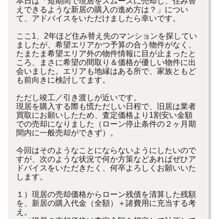
本日は「短期間で現居をスムーズに売却し、住み替
えできるような新居の購入の進め方は？」につい
て、アドバイスをいただけましたら幸いです。
ここ1、2年ほど住み替え先のマンションを探してい
ましたが、希望エリアかつ予算の合う物件がなく、
たまたま希望エリア外の物件情報に目が止まったと
ころ、まさに希望の間取り＆価格が優しい物件に出
会いました。エリアも地縁はある所で、家族ともど
も前向きに検討してます。
ただし竣工／引き渡しが近いです。
現居を購入する際も慌ただしい日程で、旧居は業者
買取にお願いしたため、査定価格より1割安い金額
での売却になりました（ローン停止条件の２ヶ月期
間内に一般売却ができず）。
今回はそのようなことにならないようにしたいので
すが、次のような状況で何か方策などあればぜひア
ドバイスをいただきたく、何卒よろしくお願いいた
します。
１）現居の売却価格からローン残債を清算した残額
を、新居の購入代金（全額）＋諸費用に充当する考
え。