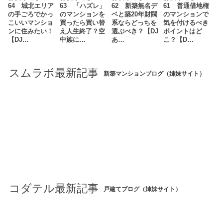
64 城北エリア
63 「ハズレ」
62 新築無名デ
61 普通借地権
の手ごろでかっ
のマンションを
ベと築20年財閥
のマンションで
こいいマンショ
買ったら買い替
系ならどっちを
気を付けるべき
ンに住みたい！
え人生終了？空
選ぶべき？【DJ
ポイントはど
【DJ…
中族に…
あ…
こ？【D…
スムラボ最新記事
新築マンションブログ（姉妹サイト）
コダテル最新記事
戸建てブログ（姉妹サイト）