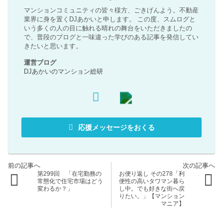
マンションコミュニティの皆々様方、ごきげんよう。不動産
業界に身を置くDJあかいと申します。 この度、スムログと
いう多くの人の目に触れる晴れの舞台をいただきましたの
で、普段のブログと一味違った学びのある記事を発信してい
きたいと思います。
運営ブログ
DJあかいのマンション総研
応援メッセージをおくる
第299回 「在宅勤務の
お便り返し その278「利
常態化で住宅市場はどう
便性の高いタワマン暮ら
変わるか？」
し中。でも好きな街へ戻
りたい。」【マンション
マニア】