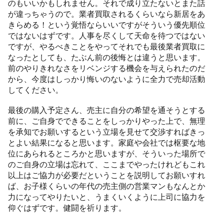
のもいいかもしれません。それで成り立たないとまた話
が違っちゃうので。業者買取されるくらいなら新居をあ
きらめる！という覚悟ならいいですがそういう優先順位
ではないはずです。人事を尽くして天命を待つではない
ですが、やるべきことをやってそれでも最後業者買取に
なったとしても、たぶん前の後悔とは違うと思います。
前のやりきれなさをリベンジする機会を与えられたのだ
から、今度はしっかり悔いのないように全力で売却活動
してください。
最後の購入予定さん、売主に自分の希望を通そうとする
前に、ご自身でできることをしっかりやった上で、無理
を承知でお願いするという立場を見せて交渉すればきっ
とよい結果になると思います。家庭や会社では枢要な地
位にあられるところかと思いますが、そういった場所で
のご自身の立場は忘れて、ここまでやったけれどもこれ
以上はご協力が必要だということを説明してお願いすれ
ば、お子様くらいの年代の売主側の営業マンもなんとか
力になってやりたいと、うまくいくように上司に協力を
仰ぐはずです。健闘を祈ります。