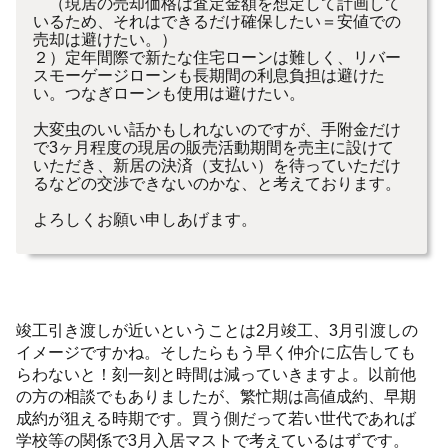
（現居の売却価格は査定金額を想定して計画して
いるため、それはできるだけ確保したい＝安値での
売却は避けたい。）
２）定年間際で新たな住宅ローンは難しく、リバー
スモーゲージローンも長期間の利息負担は避けた
い。つなぎローンも使用は避けたい。
大変虫のいい話かもしれないのですが、手附金だけ
で3ヶ月程度の現居の販売活動期間を売主に設けて
いただき、新居の決済（支払い）を待っていただけ
るなどの交渉できないのかな、と考えております。
よろしくお願い申しあげます。
竣工引き渡しが近いということは2月竣工、3月引渡しの
イメージですかね。そしたらもう早く仲介に広告しても
らわないと！刻一刻と時間は減っていきますよ。以前他
の方の相談でもありましたが、繁忙期は高値成約、早期
成約が狙える時期です。買う側だって若い世代であれば
学校等の関係で3月入居マストで考えているはずです。