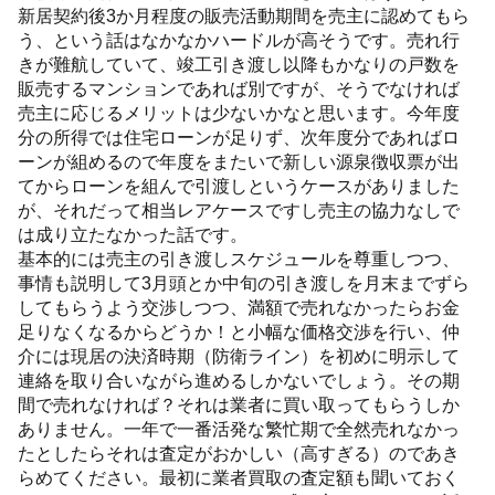
新居契約後3か月程度の販売活動期間を売主に認めてもら
う、という話はなかなかハードルが高そうです。売れ行
きが難航していて、竣工引き渡し以降もかなりの戸数を
販売するマンションであれば別ですが、そうでなければ
売主に応じるメリットは少ないかなと思います。今年度
分の所得では住宅ローンが足りず、次年度分であればロ
ーンが組めるので年度をまたいで新しい源泉徴収票が出
てからローンを組んで引渡しというケースがありました
が、それだって相当レアケースですし売主の協力なしで
は成り立たなかった話です。
基本的には売主の引き渡しスケジュールを尊重しつつ、
事情も説明して3月頭とか中旬の引き渡しを月末までずら
してもらうよう交渉しつつ、満額で売れなかったらお金
足りなくなるからどうか！と小幅な価格交渉を行い、仲
介には現居の決済時期（防衛ライン）を初めに明示して
連絡を取り合いながら進めるしかないでしょう。その期
間で売れなければ？それは業者に買い取ってもらうしか
ありません。一年で一番活発な繁忙期で全然売れなかっ
たとしたらそれは査定がおかしい（高すぎる）のであき
らめてください。最初に業者買取の査定額も聞いておく