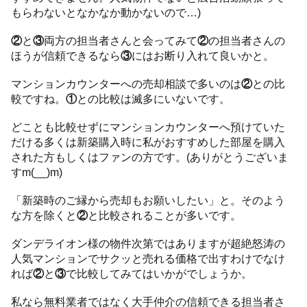
もらわないとなかなか動かないので…)
②
と
③
両方の担当者さんと会ってみて
②
の担当者さんの
ほうが信頼できるなら
③
にはお断り入れて良いかと。
マンションカウンターへの売却相談で多いのは
②
との比
較ですね。
①
との比較は滅多にいないです。
どことも比較せずにマンションカウンターへ預けていた
だける多くは新築購入時に私がおすすめした部屋を購入
された方もしくはファンの方です。(ありがとうございま
すm(__)m)
「新築時のご縁から売却もお願いしたい」と。そのよう
な方を除くと
②
と比較されることが多いです。
ダンデライオン様の物件次第ではありますが超絶怒涛の
人気マンションでサクッと売れる価格で出すわけでなけ
れば
②
と
③
で比較してみてはいかがでしょうか。
私なら無料業者ではなく大手仲介の信頼できる担当者さ