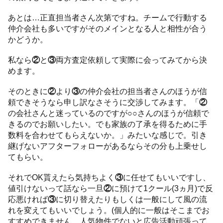
あとは…正直担当者さん次第ですね。チームで行動する
仲介会社も多いですがそのメインとなる人と相性が合う
かどうか。
私なら
②
と
③
両方査定依頼して実際に会ってみてから決
めます。
そのときに
②
より
③
の仲介会社の担当者さんのほうが信
頼できそうなら申し訳なさそうに交渉してみます。「
②
の会社さんと迷っているのですが○○さんのほうが信頼で
きるのでお願いしたい。でも家族の了承を得るために手
数料を合わせてもらえないか。」みたいな感じで。引き
継げないアフターフォローがあるならその分も上乗せし
てもらい。
それでOK貰えたら気持ちよく
③
に任せてもいいですし、
値引けないって話なら一旦
②
に預けて1クール(3ヵ月)で反
応悪ければ
③
に切り替えたりもしくは一般にして風の流
れを変えてもいいでしょう。(個人的に一般はそこまでお
すすめできません。人気物件でないと広告活動頑張って