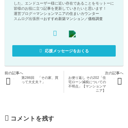
した。エンドユーザー様に近い存在であることをモットーに
皆様のお役に立つ記事を更新していきたいと思います！
運営ブログ⇒
マンションマニアの住まいカウンター
スムログ出張所⇒
おすすめ新築マンション
／
価格調査
応援メッセージをおくる
第286回 「その家、買
お便り返し その202「住
って大丈夫？」
宅ローン減税についての
不明点」【マンションマ
ニア】
コメントを残す