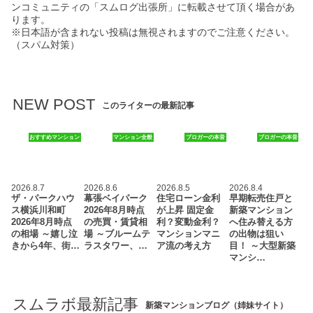
ンコミュニティの「スムログ出張所」に転載させて頂く場合があ
ります。
※日本語が含まれない投稿は無視されますのでご注意ください。
（スパム対策）
NEW POST
このライターの最新記事
おすすめマンション
マンション全般
ブロガーの本音
ブロガーの本音
2026.8.7
2026.8.6
2026.8.5
2026.8.4
ザ・パークハウ
幕張ベイパーク
住宅ローン金利
早期転売住戸と
ス横浜川和町
2026年8月時点
が上昇 固定金
新築マンション
2026年8月時点
の売買・賃貸相
利？変動金利？
へ住み替える方
の相場 ～嬉し泣
場 ～ブルームテ
マンションマニ
の出物は狙い
きから4年、街…
ラスタワー、…
ア流の考え方
目！ ～大型新築
マンシ…
スムラボ最新記事
新築マンションブログ（姉妹サイト）