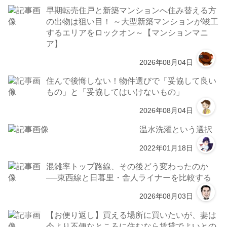
早期転売住戸と新築マンションへ住み替える方
の出物は狙い目！ ～大型新築マンションが竣工
するエリアをロックオン～【マンションマニ
ア】
2026年08月04日
住んで後悔しない！物件選びで「妥協して良い
もの」と「妥協してはいけないもの」
2026年08月04日
温水洗濯という選択
2022年01月18日
混雑率トップ路線、その後どう変わったのか
──東西線と日暮里・舎人ライナーを比較する
2026年08月03日
【お便り返し】買える場所に買いたいが、妻は
今より不便なところに住むなら賃貸でよいとの