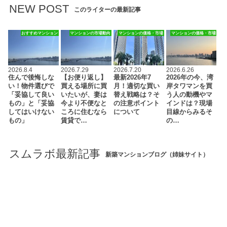
NEW POST
このライターの最新記事
おすすめマンション
マンションの市場動向
マンションの価格・市場
マンションの価格・市場
2026.8.4
2026.7.29
2026.7.20
2026.6.26
住んで後悔しな
【お便り返し】
最新2026年7
2026年の今、湾
い！物件選びで
買える場所に買
月！適切な買い
岸タワマンを買
「妥協して良い
いたいが、妻は
替え戦略は？そ
う人の動機やマ
もの」と「妥協
今より不便なと
の注意ポイント
インドは？現場
してはいけない
ころに住むなら
について
目線からみるそ
もの」
賃貸で…
の…
スムラボ最新記事
新築マンションブログ（姉妹サイト）