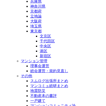
兵庫県
神奈川県
京都府
立地論
大阪府
埼玉県
東京都
文京区
千代田区
中央区
港区
新宿区
マンション管理
理事会運営
総会運営・規約見直し
その他
スムログ出張所まとめ
マンコミュ総研まとめ
地震防災
不動産本の書評
一戸建て
マンションコミュニティ論