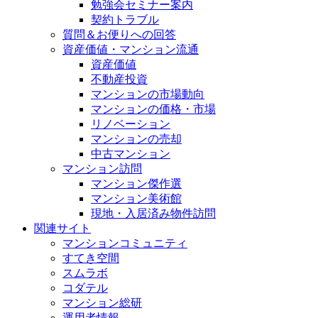
勉強会セミナー案内
契約トラブル
質問＆お便りへの回答
資産価値・マンション流通
資産価値
不動産投資
マンションの市場動向
マンションの価格・市場
リノベーション
マンションの売却
中古マンション
マンション訪問
マンション傑作選
マンション美術館
現地・入居済み物件訪問
関連サイト
マンションコミュニティ
すてき空間
スムラボ
コダテル
マンション総研
運用者情報