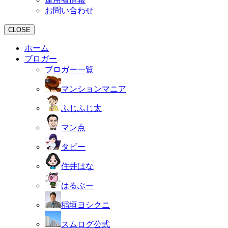
お問い合わせ
CLOSE
ホーム
ブロガー
ブロガー一覧
マンションマニア
ふじふじ太
マン点
タビー
住井はな
はるぶー
稲垣ヨシクニ
スムログ公式