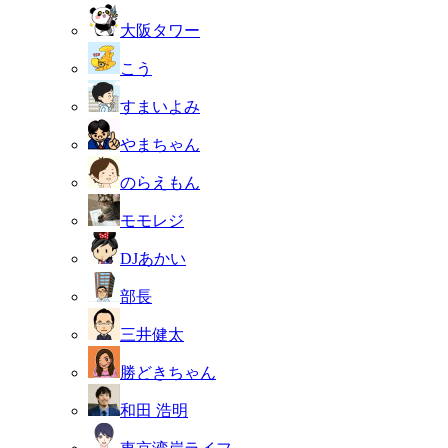
大阪タワー
こう
すまいよみ
やまちゃん
のらえもん
モモレジ
DJあかい
部長
三井健太
勝どきちゃん
和田 浩明