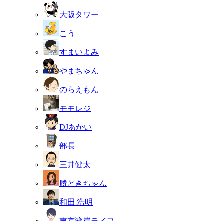
大阪タワー
こう
すまいよみ
やまちゃん
のらえもん
モモレジ
DJあかい
部長
三井健太
勝どきちゃん
和田 浩明
東京湾岸ライフ