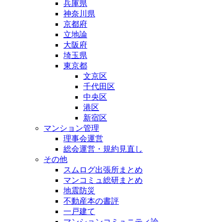
兵庫県
神奈川県
京都府
立地論
大阪府
埼玉県
東京都
文京区
千代田区
中央区
港区
新宿区
マンション管理
理事会運営
総会運営・規約見直し
その他
スムログ出張所まとめ
マンコミュ総研まとめ
地震防災
不動産本の書評
一戸建て
マンションコミュニティ論