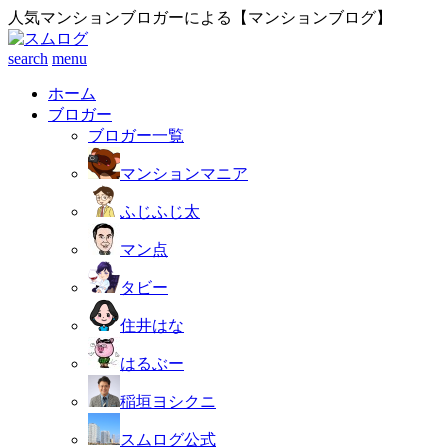
人気マンションブロガーによる【マンションブログ】
search
menu
ホーム
ブロガー
ブロガー一覧
マンションマニア
ふじふじ太
マン点
タビー
住井はな
はるぶー
稲垣ヨシクニ
スムログ公式