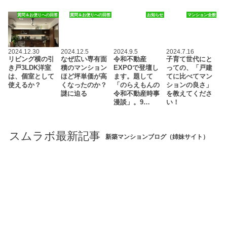
質問＆お便りへの回答
質問＆お便りへの回答
お知らせ
マンション全般
2024.12.30
2024.12.5
2024.9.5
2024.7.16
リビング横の引
なぜ広い専有面
令和不動産
子育て世代にと
き戸3LDK洋室
積のマンション
EXPOで登壇し
っての、「戸建
は、個室として
ほど坪単価が高
ます。題して
てに比べてマン
使えるか？
くなったのか？
「のらえもんの
ションの良さ」
謎に迫る
令和不動産時事
を教えてくださ
漫談」。9…
い！
スムラボ最新記事
新築マンションブログ（姉妹サイト）