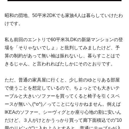
昭和の団地、50平米2DKでも家族4人は暮らしていけたわ
けです。
私も前回のエントリで60平米3LDKの新築マンションの登
場を「そりゃないでしょ」と批判してみましたけど、予
算の制約があって無い袖は振れないし、暮らすことはで
きるじゃん、と言われればたしかにそのとおりです。
ただ、普通の家具屋に行くと、少し前のゆとりある部屋
で使うことを想定しているので、ちょっとでも大きいテ
ーブルと大きいソファーを買ってくると椅子を引くスペ
ースが無い＼(^o^)／ってことになりかねません。例えば
IKEAのソファー、シーヴィグとか座り心地の割に安いん
だけど、３人がけとかうっかり買って廊下面積込での”10
畳のリビング”に入れようとすると、普通にテーブルが入