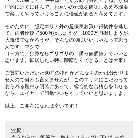
トータル幸せで、勝手知ったる人間（身内ですね）が物
理的に近くに住んで、お互いの元気を確認しあえる環境
で楽しくやっていけることに価値があると考えてます。
そのために、想定エリア外の超優良お買い得物件を逃し
て、両者比較で500万損しようが、1000万円損しようが、
大規模でなかろうが、そんなの別にいいじゃんって思う
んです、マジで。
（一方で、独身ならゴリゴリの「価っ値価値」でいいと
思います。転居したい時に躊躇なくできることは大事）
ご質問いただいた30戸の物件がどんなものかは分かりま
せんので何とも言えませんが、このエリアにこだわって
おられる理由が明確にあって、総合的な合格点を出せる
なら、エイヤーで印鑑ついちゃっていいと思いますよ。
以上、ご参考になれば幸いです！
注釈：
当方からのご回答は、過去にスムログに頂いた古め