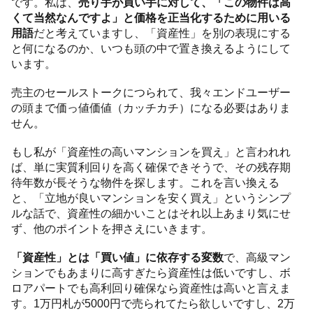
です。私は、
売り手が買い手に対して、「この物件は高
くて当然なんですよ」と価格を正当化するために用いる
用語
だと考えていますし、「資産性」を別の表現にする
と何になるのか、いつも頭の中で置き換えるようにして
います。
売主のセールストークにつられて、我々エンドユーザー
の頭まで価っ値価値（カッチカチ）になる必要はありま
せん。
もし私が「資産性の高いマンションを買え」と言われれ
ば、単に実質利回りを高く確保できそうで、その残存期
待年数が長そうな物件を探します。これを言い換える
と、「立地が良いマンションを安く買え」というシンプ
ルな話で、資産性の細かいことはそれ以上あまり気にせ
ず、他のポイントを押さえにいきます。
「資産性」とは「買い値」に依存する変数
で、高級マン
ションでもあまりに高すぎたら資産性は低いですし、ボ
ロアパートでも高利回り確保なら資産性は高いと言えま
す。1万円札が5000円で売られてたら欲しいですし、2万