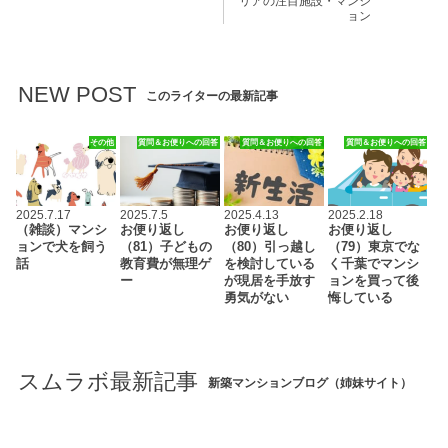
リアの注目施設・マンシ
ョン
NEW POST
このライターの最新記事
その他
質問＆お便りへの回答
質問＆お便りへの回答
質問＆お便りへの回答
2025.7.17
2025.7.5
2025.4.13
2025.2.18
（雑談）マンシ
お便り返し
お便り返し
お便り返し
ョンで犬を飼う
（81）子どもの
（80）引っ越し
（79）東京でな
話
教育費が無理ゲ
を検討している
く千葉でマンシ
ー
が現居を手放す
ョンを買って後
勇気がない
悔している
スムラボ最新記事
新築マンションブログ（姉妹サイト）