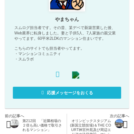
やまちゃん
スムログ担当者です。その昔、某デベで新築営業した後、
Web業界に転身しました。妻と子供5人、7人家族の親父業
やってます。60平米2LDKのマンション住まいです。
こちらのサイトでも担当者やってます。
・
マンションコミュニティ
・
スムラボ
応援メッセージをおくる
第212回 「近隣相場の
オリンピックスタジアム
２倍も高い価格で取引さ
(新国立競技場)＆THE CO
れるマンション」
URT神宮外苑及び周辺エ