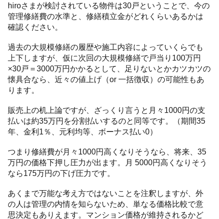
hiroさまが検討されている物件は30戸ということで、今の
管理修繕費の水準と、修繕積立金がどれくらいあるかは
確認ください。
過去の大規模修繕の履歴や施工内容によっていくらでも
上下しますが、仮に次回の大規模修繕で戸当り100万円
×30戸＝3000万円かかるとして、足りないとかカツカツの
懐具合なら、近々の値上げ（or 一括徴収）の可能性もあ
ります。
販売上の机上論ですが、ざっくり言うと月々1000円の支
払いは約35万円を分割払いするのと同等です。（期間35
年、金利1％、元利均等、ボーナス払い0）
つまり修繕費が月々1000円高くなりそうなら、将来、35
万円の価格下押し圧力が出ます。月 5000円高くなりそう
なら175万円の下げ圧力です。
あくまで万能な考え方ではないことを注釈しますが、外
の人は管理の内情を知らないため、単なる価格比較で意
思決定もありえます。マンション価格が維持されるかど