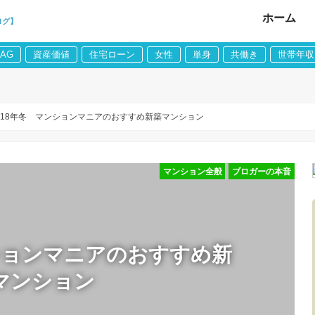
ホーム
ログ】
LAG
資産価値
住宅ローン
女性
単身
共働き
世帯年収
018年冬 マンションマニアのおすすめ新築マンション
マンション全般
ブロガーの本音
ンションマニアのおすすめ新
マンション