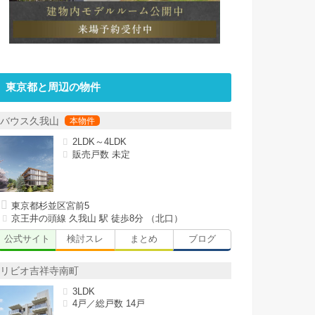
東京都と周辺の物件
バウス久我山
2LDK～4LDK
販売戸数 未定
東京都杉並区宮前5
京王井の頭線 久我山 駅 徒歩8分 （北口）
公式サイト
検討スレ
まとめ
ブログ
リビオ吉祥寺南町
3LDK
4戸／総戸数 14戸