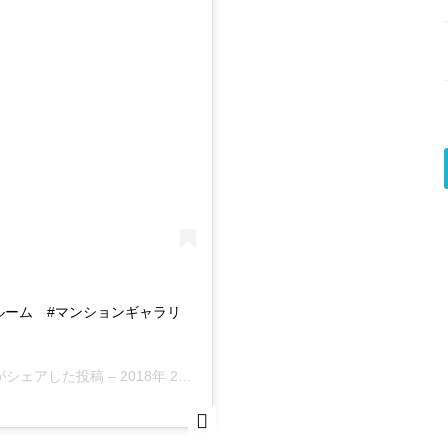
デルルーム #マンションギャラリ
ta)がシェアした投稿 –
2018年 2月月17日午後10時50分PST