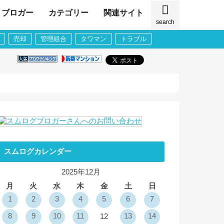
ブロガー
カテゴリー
関連サイト
search
売却
管理組合
タワマン
トラブル
スムログカレンダー
2025年12月
月
火
水
木
金
土
日
1
2
3
4
5
6
7
8
9
10
11
13
14
12