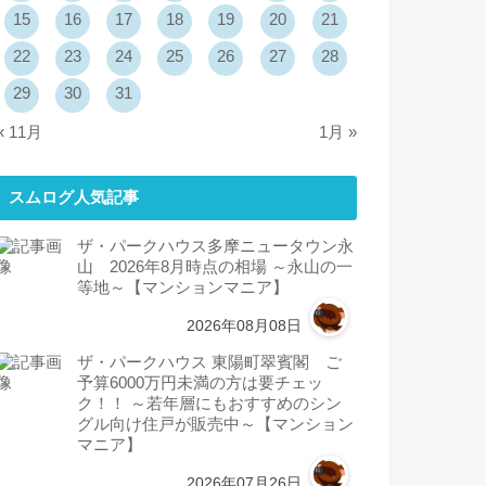
15
16
17
18
19
20
21
22
23
24
25
26
27
28
29
30
31
« 11月
1月 »
スムログ人気記事
ザ・パークハウス多摩ニュータウン永
山 2026年8月時点の相場 ～永山の一
等地～【マンションマニア】
2026年08月08日
ザ・パークハウス 東陽町翠賓閣 ご
予算6000万円未満の方は要チェッ
ク！！ ～若年層にもおすすめのシン
グル向け住戸が販売中～【マンション
マニア】
2026年07月26日