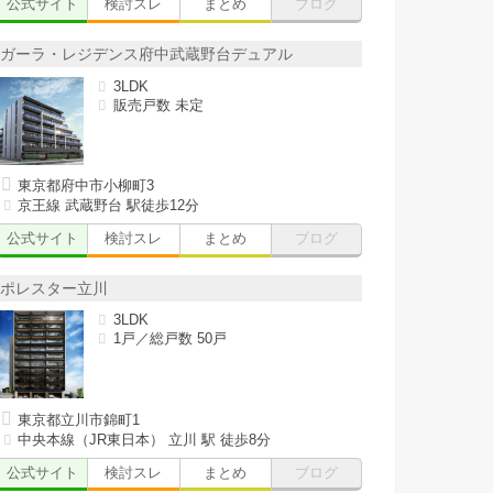
公式サイト
検討スレ
まとめ
ブログ
ガーラ・レジデンス府中武蔵野台デュアル
3LDK
販売戸数 未定
東京都府中市小柳町3
京王線 武蔵野台 駅徒歩12分
公式サイト
検討スレ
まとめ
ブログ
ポレスター立川
3LDK
1戸／総戸数 50戸
東京都立川市錦町1
中央本線（JR東日本） 立川 駅 徒歩8分
公式サイト
検討スレ
まとめ
ブログ