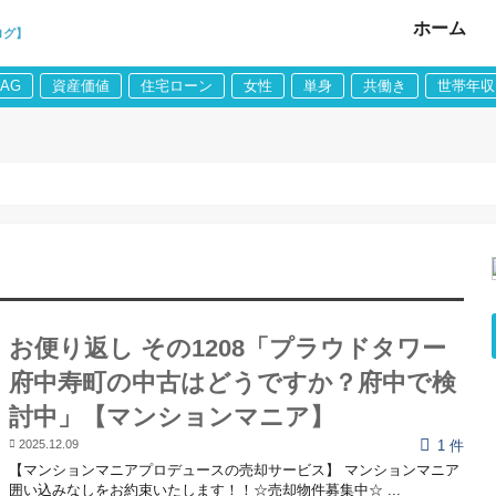
ホーム
ログ】
LAG
資産価値
住宅ローン
女性
単身
共働き
世帯年収
お便り返し その1208「プラウドタワー
府中寿町の中古はどうですか？府中で検
討中」【マンションマニア】
2025.12.09
1 件
【マンションマニアプロデュースの売却サービス】 マンションマニア
囲い込みなしをお約束いたします！！☆売却物件募集中☆ ...