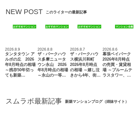
NEW POST
このライターの最新記事
おすすめマンション
おすすめマンション
おすすめマンション
マンション全般
2026.8.9
2026.8.8
2026.8.7
2026.8.6
タンタタウン ア
ザ・パークハウ
ザ・パークハウ
幕張ベイパーク
ルボの丘 2026
ス多摩ニュータ
ス横浜川和町
2026年8月時点
年8月時点の相場
ウン永山 2026
2026年8月時点
の売買・賃貸相
～残存50年切っ
年8月時点の相場
の相場 ～嬉し泣
場 ～ブルームテ
ても新築…
～永山の一等…
きから4年、街…
ラスタワー、…
スムラボ最新記事
新築マンションブログ（姉妹サイト）