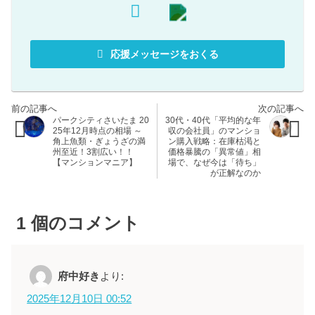
応援メッセージをおくる
パークシティさいたま 20
30代・40代「平均的な年
25年12月時点の相場 ～
収の会社員」のマンショ
角上魚類・ぎょうざの満
ン購入戦略：在庫枯渇と
州至近！3割広い！！
価格暴騰の「異常値」相
【マンションマニア】
場で、なぜ今は「待ち」
が正解なのか
1
個のコメント
府中好き
より:
2025年12月10日 00:52