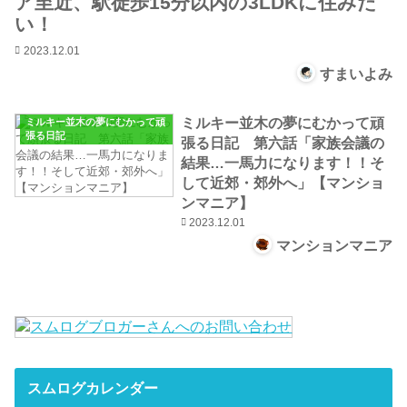
ア至近、駅徒歩15分以内の3LDKに住みた
い！
2023.12.01
すまいよみ
ミルキー並木の夢にむかって頑
ミルキー並木の夢にむかって頑
張る日記
張る日記 第六話「家族会議の
結果…一馬力になります！！そ
して近郊・郊外へ」【マンショ
ンマニア】
2023.12.01
マンションマニア
スムログカレンダー