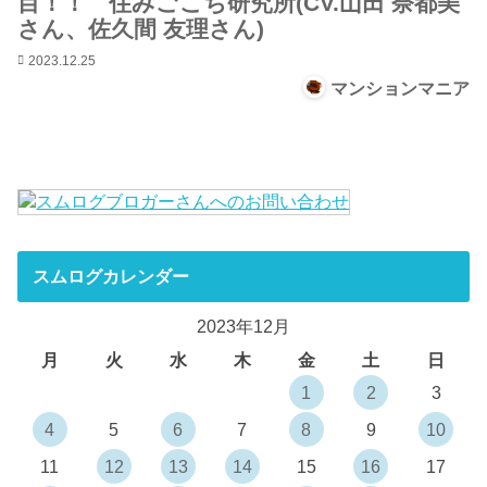
目！！ 住みごこち研究所(CV.山田 奈都美
さん、佐久間 友理さん)
2023.12.25
マンションマニア
スムログカレンダー
2023年12月
月
火
水
木
金
土
日
1
2
3
4
5
6
7
8
9
10
11
12
13
14
15
16
17