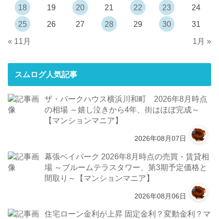
18
19
20
21
22
23
24
25
26
27
28
29
30
31
« 11月
1月 »
スムログ人気記事
ザ・パークハウス横浜川和町 2026年8月時点
の相場 ～嬉し泣きから4年、街はほぼ完成～
【マンションマニア】
2026年08月07日
幕張ベイパーク 2026年8月時点の売買・賃貸相
場 ～ブルームテラスタワー、第3期予定価格と
間取り～【マンションマニア】
2026年08月06日
住宅ローン金利が上昇 固定金利？変動金利？マ