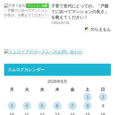
子育て世代にとっての、「戸建
マンション全般
てに比べてマンションの良さ」
を教えてください！
2024.07.16
のらえもん
スムログカレンダー
2026年8月
月
火
水
木
金
土
日
1
2
3
4
5
6
7
8
9
10
11
12
13
14
15
16