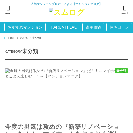
人気マンションブロガーによる【マンションブログ】
menu
search
おすすめマンション
HARUMI FLAG
資産価値
住宅ローン
その他
未分類
HOME
未分類
未分類
今度の男気は攻めの『新築リノベーショ