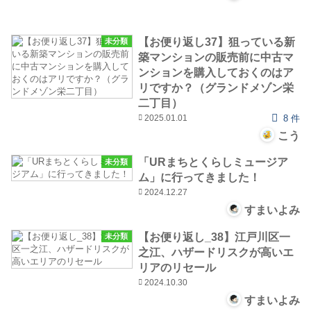
【お便り返し37】狙っている新
未分類
築マンションの販売前に中古マ
ンションを購入しておくのはア
リですか？（グランドメゾン栄
二丁目）
2025.01.01
8 件
こう
「URまちとくらしミュージア
未分類
ム」に行ってきました！
2024.12.27
すまいよみ
【お便り返し_38】江戸川区一
未分類
之江、ハザードリスクが高いエ
リアのリセール
2024.10.30
すまいよみ