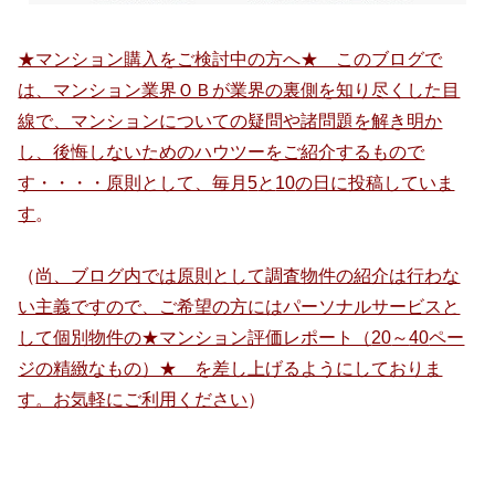
★マンション購入をご検討中の方へ★ このブログで
は、マンション業界ＯＢが業界の裏側を知り尽くした目
線で、マンションについての疑問や諸問題を解き明か
し、後悔しないためのハウツーをご紹介するもので
す・・・・原則として、毎月
5
と
10
の日に投稿していま
す
。
（
尚、ブログ内では原則として調査物件の紹介は行わな
い主義ですので、ご希望の方にはパーソナルサービスと
して個別物件の★マンション評価レポート（
20
～
40
ペー
ジの精緻なもの）★ を差し上げるようにしておりま
す。お気軽にご利用ください
）