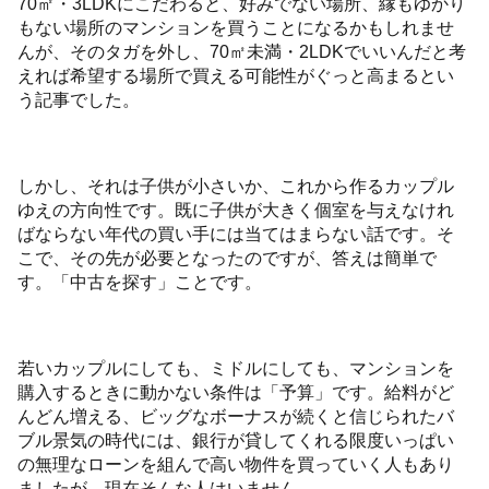
70㎡・3LDKにこだわると、好みでない場所、縁もゆかり
もない場所のマンションを買うことになるかもしれませ
んが、そのタガを外し、70㎡未満・2LDKでいいんだと考
えれば希望する場所で買える可能性がぐっと高まるとい
う記事でした。
しかし、それは子供が小さいか、これから作るカップル
ゆえの方向性です。既に子供が大きく個室を与えなけれ
ばならない年代の買い手には当てはまらない話です。そ
こで、その先が必要となったのですが、答えは簡単で
す。「中古を探す」ことです。
若いカップルにしても、ミドルにしても、マンションを
購入するときに動かない条件は「予算」です。給料がど
んどん増える、ビッグなボーナスが続くと信じられたバ
ブル景気の時代には、銀行が貸してくれる限度いっぱい
の無理なローンを組んで高い物件を買っていく人もあり
ましたが、現在そんな人はいません。