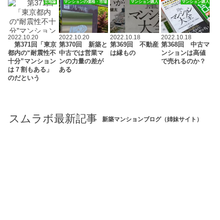
立地論
マンションの価格・市場
マンション購入
マンション購入
2022.10.20
2022.10.20
2022.10.18
2022.10.18
第371回「東京
第370回 新築と
第369回 不動産
第368回 中古マ
都内の“耐震性不
中古では営業マ
は縁もの
ンションは高値
十分”マンション
ンの力量の差が
で売れるのか？
は７割もある」
ある
のだという
スムラボ最新記事
新築マンションブログ（姉妹サイト）