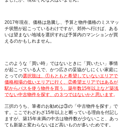
2017年現在、価格は急騰し、予算と物件価格のミスマッ
チ状態が起こっているわけですが、郊外へ行けば、ある
いは望まない地域を選択すれば予算内のマンションが買
えるのかもしれません。
このような「買い時」ではないときに「買いたい」事情
が起こっている人で、かつ広さの妥協がしにくい家庭に
とっての
選択肢は、①もともと希望していないエリアで
価格相場の低いエリアに行く、②希望エリアではあるが
駅からバスを使う物件を買う、築年数
15
年以上など築浅
でない中古物件を探す、の３つではないかと思います
。
三択のうち、筆者のお勧めは③の「中古物件を探す」で
す。ここでわざわざ15年以上と断っている理由を付記し
ますが、築15年未満の中古は物件数が少ないこと、あっ
ても新築と変わらないほど高いものが多いためです。