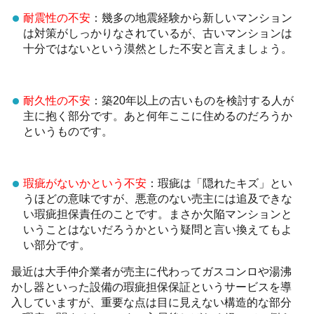
耐震性の不安
：幾多の地震経験から新しいマンション
は対策がしっかりなされているが、古いマンションは
十分ではないという漠然とした不安と言えましょう。
耐久性の不安
：築20年以上の古いものを検討する人が
主に抱く部分です。あと何年ここに住めるのだろうか
というものです。
瑕疵がないかという不安
：瑕疵は「隠れたキズ」とい
うほどの意味ですが、悪意のない売主には追及できな
い瑕疵担保責任のことです。まさか欠陥マンションと
いうことはないだろうかという疑問と言い換えてもよ
い部分です。
最近は大手仲介業者が売主に代わってガスコンロや湯沸
かし器といった設備の瑕疵担保保証というサービスを導
入していますが、重要な点は目に見えない構造的な部分