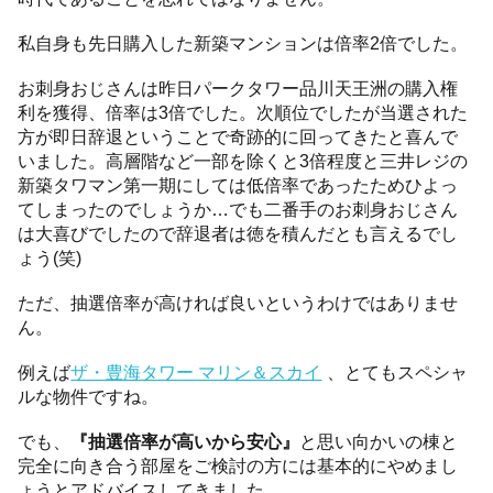
私自身も先日購入した新築マンションは倍率2倍でした。
お刺身おじさんは昨日パークタワー品川天王洲の購入権
利を獲得、倍率は3倍でした。次順位でしたが当選された
方が即日辞退ということで奇跡的に回ってきたと喜んで
いました。高層階など一部を除くと3倍程度と三井レジの
新築タワマン第一期にしては低倍率であったためひよっ
てしまったのでしょうか…でも二番手のお刺身おじさん
は大喜びでしたので辞退者は徳を積んだとも言えるでし
ょう(笑)
ただ、抽選倍率が高ければ良いというわけではありませ
ん。
例えば
ザ・豊海タワー マリン＆スカイ
、とてもスペシャ
ルな物件ですね。
でも、
『抽選倍率が高いから安心』
と思い向かいの棟と
完全に向き合う部屋をご検討の方には基本的にやめまし
ょうとアドバイスしてきました。