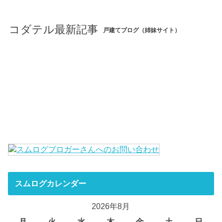
コダテル最新記事
戸建てブログ（姉妹サイト）
スムログカレンダー
2026年8月
月
火
水
木
金
土
日