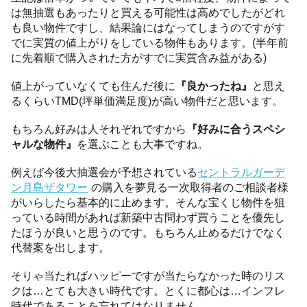
は無抽選もあったりと買える可能性は高めでしたがどれ
も良い物件ですし、結果論にはなってしまうのですがす
でに実質の値上がりをしている物件もあります。(半年前
に先着順で購入された方がすでに実質含み益がある)
値上がっていなくても住んだ後に
『良かったね』
と思え
るくらいTMD(坪単価満足度)が高い物件だと思います。
もちろん好みは人それぞれですから
『好みに合うスペシ
ャルな物件』
を選ぶことも大事ですね。
例えば今後大抽選会が予想されている
セントラルガーデ
ン月島ザタワー
の購入を夢見る一次取得者のご相談者様
がいらしたら基本的に止めます。そんな宝くじ物件を狙
っている時間があれば新築中古問わず買うことを優先し
たほうが良いと思うのです。もちろん止めるだけでなく
代替案を出します。
そりゃ当たればハッピーですが当たらなかった時のリス
クは…とても大きい時代です。とくに都心は…インフレ
時代であることを忘れてはなりません。