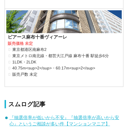
ピアース麻布十番ヴィアーレ
販売価格 未定
東京都港区南麻布2
東京メトロ南北線・都営大江戸線 麻布十番 駅徒歩6分
1LDK・2LDK
40.75m<sup>2</sup>・60.17m<sup>2</sup>
販売戸数 未定
スムログ記事
『抽選倍率が低いから不安』『抽選倍率が高いから安
心』というご相談が多い件【マンションマニア】