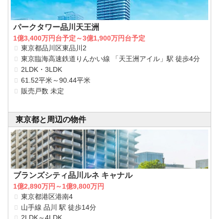
パークタワー品川天王洲
1億3,400万円台予定～3億1,900万円台予定
東京都品川区東品川2
東京臨海高速鉄道りんかい線 「天王洲アイル」駅 徒歩4分
2LDK・3LDK
61.52平米～90.44平米
販売戸数 未定
東京都と周辺の物件
ブランズシティ品川ルネ キャナル
1億2,890万円～1億9,800万円
東京都港区港南4
山手線 品川 駅 徒歩14分
2LDK～4LDK