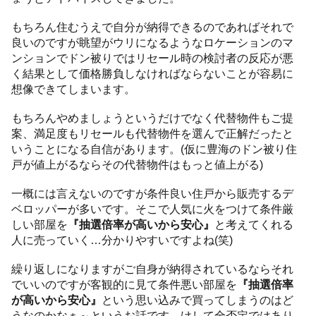
もちろん住むうえで自分が納得できるのであればそれで
良いのですが眺望がウリになるようなロケーションのマ
ンションでドン被りではリセール時の検討者の反応が悪
く結果として価格勝負しなければならないことが容易に
想像できてしまいます。
もちろんやめましょうというだけでなく代替物件もご提
案、満足度もリセールも代替物件を選んで正解だったと
いうことになる自信があります。(仮に豊海のドン被り住
戸が値上がるならその代替物件はもっと値上がる)
一概には言えないのですが条件良い住戸から販売するデ
ベロッパーが多いです。そこで人気に火をつけて条件厳
しい部屋を
『抽選倍率が高いから安心』
と考えてくれる
人に売っていく…分かりやすいですよね(笑)
繰り返しになりますがご自身が納得されているならそれ
でいいのですが客観的に見て条件悪い部屋を
『抽選倍率
が高いから安心』
という思い込みで買ってしまうのはど
うなのかなぁ～というお話です。けして全否定ではあり