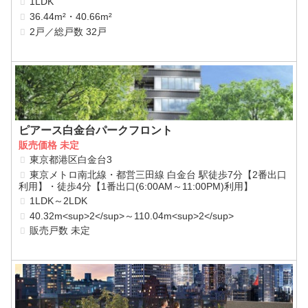
1LDK
36.44m²・40.66m²
2戸／総戸数 32戸
ピアース白金台パークフロント
販売価格 未定
東京都港区白金台3
東京メトロ南北線・都営三田線 白金台 駅徒歩7分【2番出口
利用】・徒歩4分【1番出口(6:00AM～11:00PM)利用】
1LDK～2LDK
40.32m<sup>2</sup>～110.04m<sup>2</sup>
販売戸数 未定