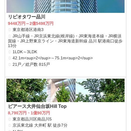
リビオタワー品川
9448万円～2億5498万円
東京都港区港南3
JR山手線・JR京浜東北線(根岸線)・JR東海道本線・JR横須
賀線・JR上野東京ライン・JR東海道新幹線 品川 駅港南口徒歩
13分
1LDK～3LDK
42.1m<sup>2</sup>～75.1m<sup>2</sup>
21戸／総戸数 815戸
ピアース大井仙台坂Hill Top
8,790万円・1億90万円
東京都品川区南品川5
京浜東北線 大井町 駅 徒歩7分