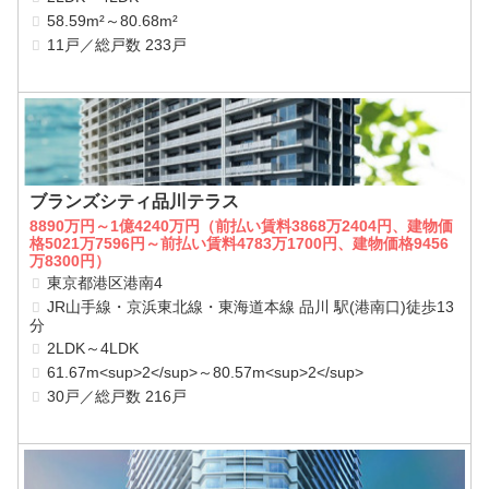
58.59m²～80.68m²
11戸／総戸数 233戸
ブランズシティ品川テラス
8890万円～1億4240万円（前払い賃料3868万2404円、建物価
格5021万7596円～前払い賃料4783万1700円、建物価格9456
万8300円）
東京都港区港南4
JR山手線・京浜東北線・東海道本線 品川 駅(港南口)徒歩13
分
2LDK～4LDK
61.67m<sup>2</sup>～80.57m<sup>2</sup>
30戸／総戸数 216戸