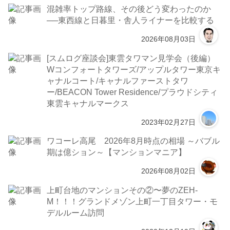
混雑率トップ路線、その後どう変わったのか
──東西線と日暮里・舎人ライナーを比較する
2026年08月03日
[スムログ座談会]東雲タワマン見学会（後編）
Wコンフォートタワーズ/アップルタワー東京キ
ャナルコート/キャナルファーストタワ
ー/BEACON Tower Residence/プラウドシティ
東雲キャナルマークス
2023年02月27日
ワコーレ高尾 2026年8月時点の相場 ～バブル
期は億ション～【マンションマニア】
2026年08月02日
上町台地のマンションその②〜夢のZEH-
M！！！グランドメゾン上町一丁目タワー・モ
デルルーム訪問