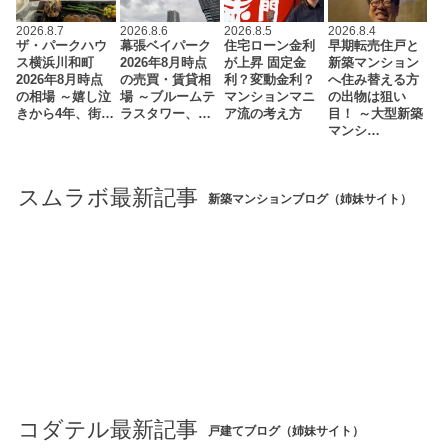
2026.8.7
2026.8.6
2026.8.5
2026.8.4
ザ・パークハウ
幕張ベイパーク
住宅ローン金利
早期転売住戸と
ス横浜川和町
2026年8月時点
が上昇 固定金
新築マンション
2026年8月時点
の売買・賃貸相
利？変動金利？
へ住み替える方
の相場 ～嬉し泣
場 ～ブルームテ
マンションマニ
の出物は狙い
きから4年、街…
ラスタワー、…
ア流の考え方
目！ ～大型新築
マンシ…
スムラボ最新記事
新築マンションブログ（姉妹サイト）
コダテル最新記事
戸建てブログ（姉妹サイト）